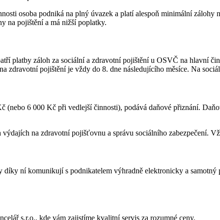
osti osoba podniká na plný úvazek a platí alespoň minimální zálohy na 
y na pojištění a má nižší poplatky.
í platby záloh za sociální a zdravotní pojištění u OSVČ na hlavní činn
a zdravotní pojištění je vždy do 8. dne následujícího měsíce. Na sociál
 (nebo 6 000 Kč při vedlejší činnosti), podává daňové přiznání. Daňo
ýdajích na zdravotní pojišťovnu a správu sociálního zabezpečení. Vž
íky ní komunikují s podnikatelem výhradně elektronicky a samotný pod
ncelář s.r.o.,
kde vám zajistíme kvalitní servis za rozumné ceny.