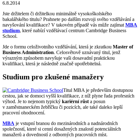
6.8.2014
Jste držitelem či držitelkou minimálně vysokoškolského
bakalářského titulu? Prahnete po dalším rozvoji svého vzdělávání a
navyšování kvalifikace? V takovém případě vás může zajímat
MBA
studium
, které nabízí vzdělávací centrum Cambridge Business
School.
Jde o formu celoživotního vzdělávání, která je zkratkou
Master of
Business Administration
. Celosvětově uznávaný titul, jenž
výrazným způsobem navyšuje vaši dosavadní praktickou
kvalifikaci, která je následně značně upotřebitelná.
Studium pro zkušené manažery
Titul MBA je především dostupnou
cestou, jak se domoci vyšší kvalifikace, z níž plyne řada profesních
výhod. Je to nejenom typický
kariérní růst
a posun
v zaměstnaneckém žebříčku či pozicích, ale také daleko lepší
pracovní ohodnocení.
MBA
je vstupní branou do mezinárodních a nadnárodních
společností, které si cenní dosažených znalostí potenciálních
manažerů a dovedností z odborných pracovních míst.