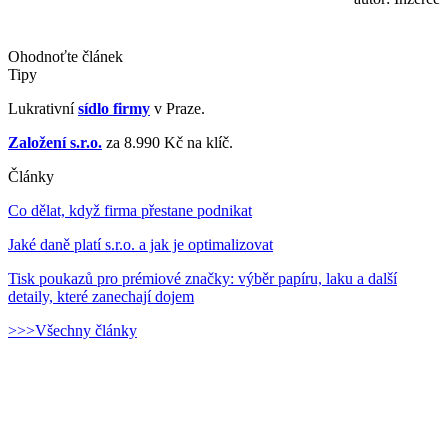
Ohodnoťte článek
Tipy
Lukrativní
sídlo firmy
v Praze.
Založení s.r.o.
za 8.990 Kč na klíč.
Články
Co dělat, když firma přestane podnikat
Jaké daně platí s.r.o. a jak je optimalizovat
Tisk poukazů pro prémiové značky: výběr papíru, laku a další
detaily, které zanechají dojem
>>>Všechny články