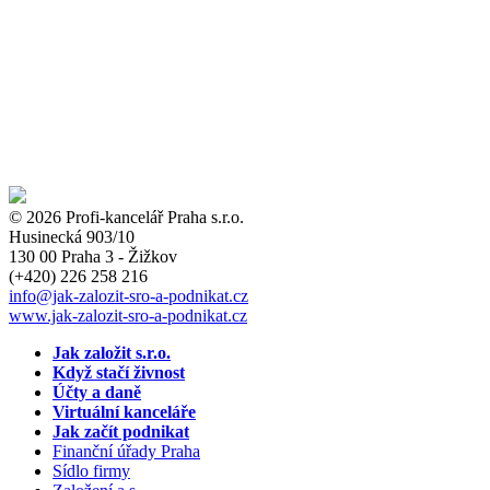
© 2026 Profi-kancelář Praha s.r.o.
Husinecká 903/10
130 00 Praha 3 - Žižkov
(+420)
226 258 216
info
@jak-zalozit-sro-a-podnikat.cz
www.jak-zalozit-sro-a-podnikat.cz
Jak založit s.r.o.
Když stačí živnost
Účty a daně
Virtuální kanceláře
Jak začít podnikat
Finanční úřady Praha
Sídlo firmy