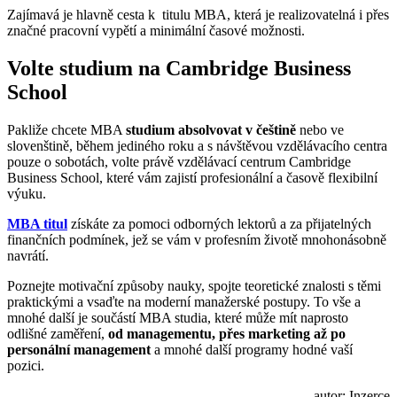
Zajímavá je hlavně cesta k titulu MBA, která je realizovatelná i přes
značné pracovní vypětí a minimální časové možnosti.
Volte studium na Cambridge Business
School
Pakliže chcete MBA
studium absolvovat v češtině
nebo ve
slovenštině, během jediného roku a s návštěvou vzdělávacího centra
pouze o sobotách, volte právě vzdělávací centrum Cambridge
Business School, které vám zajistí profesionální a časově flexibilní
výuku.
MBA titul
získáte za pomoci odborných lektorů a za přijatelných
finančních podmínek, jež se vám v profesním životě mnohonásobně
navrátí.
Poznejte motivační způsoby nauky, spojte teoretické znalosti s těmi
praktickými a vsaďte na moderní manažerské postupy. To vše a
mnohé další je součástí MBA studia, které může mít naprosto
odlišné zaměření,
od managementu, přes marketing až po
personální management
a mnohé další programy hodné vaší
pozici.
autor: Inzerce