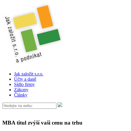
Jak založit s.r.o.
Účty a daně
Sídlo firmy
Zákony
Články
MBA titul zvýší vaši cenu na trhu