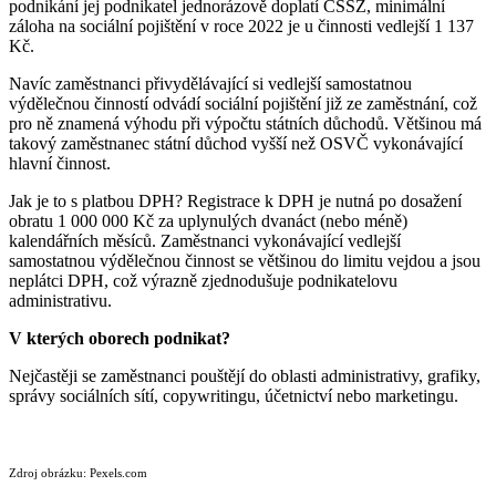
podnikání jej podnikatel jednorázově doplatí ČSSZ,
minimální
záloha na sociální pojištění v roce 2022 je u činnosti vedlejší 1 137
Kč.
Navíc zaměstnanci přivydělávající si vedlejší samostatnou
výdělečnou činností odvádí sociální pojištění již ze zaměstnání, což
pro ně znamená výhodu při výpočtu státních důchodů. Většinou má
takový zaměstnanec státní důchod vyšší než OSVČ vykonávající
hlavní činnost.
Jak je to s platbou DPH? Registrace k DPH je nutná po dosažení
obratu 1 000 000 Kč za uplynulých dvanáct (nebo méně)
kalendářních měsíců. Zaměstnanci vykonávající vedlejší
samostatnou výdělečnou činnost se většinou do limitu vejdou a jsou
neplátci DPH, což výrazně zjednodušuje podnikatelovu
administrativu.
V kterých oborech podnikat?
Nejčastěji se zaměstnanci pouštějí do oblasti administrativy, grafiky,
správy sociálních sítí, copywritingu, účetnictví nebo marketingu.
Zdroj obrázku: Pexels.com