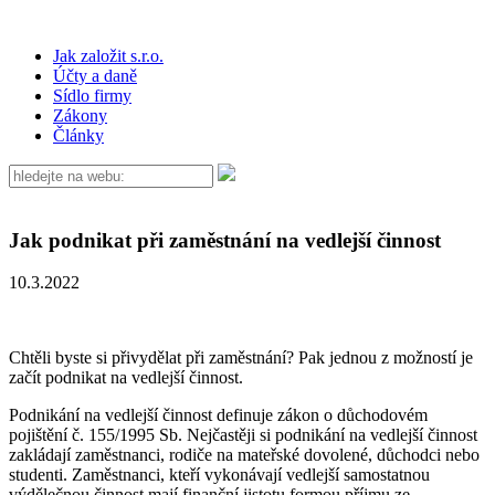
Jak založit s.r.o.
Účty a daně
Sídlo firmy
Zákony
Články
Jak podnikat při zaměstnání na vedlejší činnost
10.3.2022
Chtěli byste si přivydělat při zaměstnání? Pak jednou z možností je
začít podnikat na vedlejší činnost.
Podnikání na vedlejší činnost definuje zákon o důchodovém
pojištění č. 155/1995 Sb. Nejčastěji si podnikání na vedlejší činnost
zakládají zaměstnanci, rodiče na mateřské dovolené,
důchodci nebo
studenti. Zaměstnanci, kteří vykonávají vedlejší samostatnou
výdělečnou činnost mají finanční jistotu formou příjmu ze