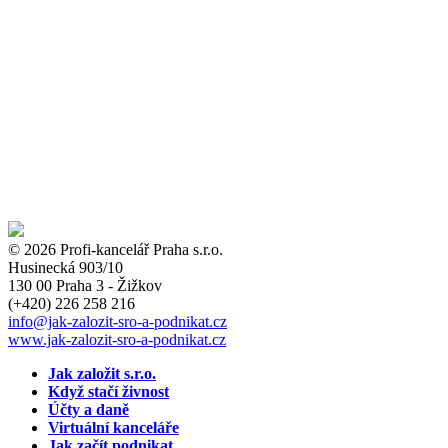
© 2026 Profi-kancelář Praha s.r.o.
Husinecká 903/10
130 00 Praha 3 - Žižkov
(+420)
226 258 216
info
@jak-zalozit-sro-a-podnikat.cz
www.jak-zalozit-sro-a-podnikat.cz
Jak založit s.r.o.
Když stačí živnost
Účty a daně
Virtuální kanceláře
Jak začít podnikat