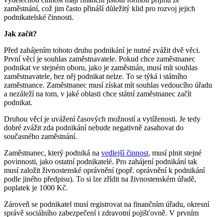
zaměstnání, což jim často přináší důležitý klid pro rozvoj jejich
podnikatelské činnosti.
Jak začít?
Před zahájením tohoto druhu podnikání je nutné zvážit dvě věci.
První věcí je souhlas zaměstnavatele. Pokud chce zaměstnanec
podnikat ve stejném oboru, jako je zaměstnán, musí mít souhlas
zaměstnavatele, bez něj podnikat nelze. To se týká i státního
zaměstnance. Zaměstnanec musí získat mít souhlas vedoucího úřadu
a nezáleží na tom, v jaké oblasti chce státní zaměstnanec začít
podnikat.
Druhou věcí je uvážení časových možností a vytíženosti. Je tedy
dobré zvážit zda podnikání nebude negativně zasahovat do
současného zaměstnání.
Zaměstnanec, který podniká na
vedlejší činnost
, musí plnit stejné
povinnosti, jako ostatní podnikatelé. Pro zahájení podnikání tak
musí založit živnostenské oprávnění (popř. oprávnění k podnikání
podle jiného předpisu). To si lze zřídit na živnostenském úřadě,
poplatek je 1000 Kč.
Zároveň se podnikatel musí registrovat na finančním úřadu, okresní
správě sociálního zabezpečení i zdravotní pojišťovně. V prvním