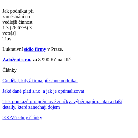
Jak podnikat při
zaměstnání na
vedlejší činnost
1.3
(26.67%)
3
vote[s]
Tipy
Lukrativní
sídlo firmy
v Praze.
Založení s.r.o.
za 8.990 Kč na klíč.
Články
Co dělat, když firma přestane podnikat
Jaké daně platí s.r.o. a jak je optimalizovat
Tisk poukazů pro prémiové značky: výběr papíru, laku a další
detaily, které zanechají dojem
>>>Všechny články