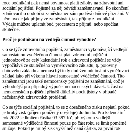
roce podnikání pak nemá povinnost platit zálohy na zdravotní ani
sociální pojištění. Pojistné za něj odvádí zaměstnavatel. Po skončení
zdaňovacího období si zaměstnanec sám podává daňové přiznání. V
něm uvede jak příjmy ze zaměstnání, tak příjmy z podnikání.
Výdaje můžete uplatnit buď procentem z příjmů, nebo spočítat
skutečné.
Proč je podnikání na vedlejší činnost výhodné?
Co se týče zdravotního pojištění, zaměstnanci vykonávající vedlejší
samostatnou výdělečnou činnost platí zdravotní pojištění
jednorázově za celý kalendářní rok a zdravotní pojištění se vždy
vypočítává ze skutečného vyměřovacího základu, tj. poloviny
daňového základu a nemusí být tedy dodržen minimální vyměřovací
základ jako při výkonu hlavní samostatné výdělečné činnosti. Tito
zaměstnanci jsou také nemocensky pojištěni ze zaměstnání, což je
výhodnější pro případný výpočet nemocenských dávek. Účast na
nemocenském pojištění přináší důležitý pocit jistoty v případě
nečekaných zdravotních problémů.
Co se týče sociální pojištění, to se z dosaženého zisku neplatí, pokud
je hrubý zisk (příjem ponížený o výdaje) do limitu. Pro kalendářní
rok 2022 je limitem částka 93 387 Kč, při výkonu vedlejší
samostatné výdělečné činnosti pouze po část roku se limit poměrně
snižuje. Pokud je hrubý zisk vyšší než daná částka, za první rok