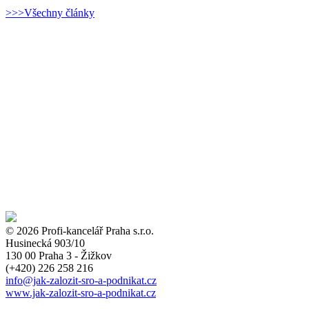
>>>Všechny články
© 2026 Profi-kancelář Praha s.r.o.
Husinecká 903/10
130 00 Praha 3 - Žižkov
(+420)
226 258 216
info
@jak-zalozit-sro-a-podnikat.cz
www.jak-zalozit-sro-a-podnikat.cz