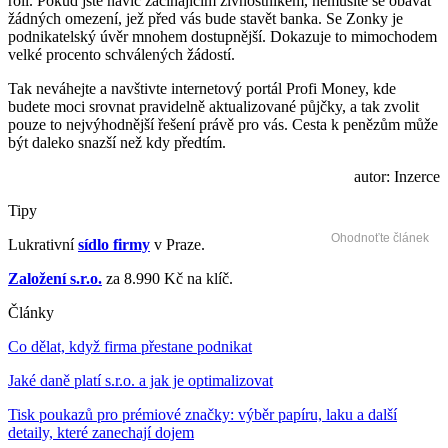
roli. Pokud jste navíc začínajícím živnostníkem, nemusíte se obávat
žádných omezení, jež před vás bude stavět banka. Se Zonky je
podnikatelský úvěr mnohem dostupnější. Dokazuje to mimochodem
velké procento schválených žádostí.
Tak neváhejte a navštivte internetový portál Profi Money, kde
budete moci srovnat pravidelně aktualizované půjčky, a tak zvolit
pouze to nejvýhodnější řešení právě pro vás. Cesta k penězům může
být daleko snazší než kdy předtím.
autor: Inzerce
Tipy
Ohodnoťte článek
Lukrativní
sídlo firmy
v Praze.
Založení s.r.o.
za 8.990 Kč na klíč.
Články
Co dělat, když firma přestane podnikat
Jaké daně platí s.r.o. a jak je optimalizovat
Tisk poukazů pro prémiové značky: výběr papíru, laku a další
detaily, které zanechají dojem