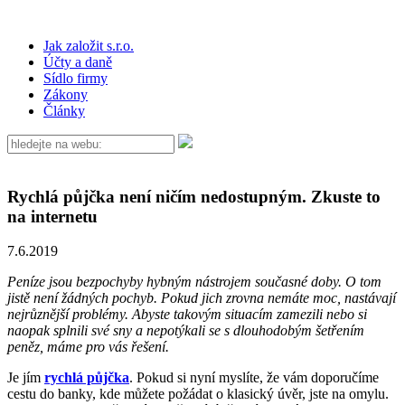
Jak založit s.r.o.
Účty a daně
Sídlo firmy
Zákony
Články
Rychlá půjčka není ničím nedostupným. Zkuste to
na internetu
7.6.2019
Peníze jsou bezpochyby hybným nástrojem současné doby. O tom
jistě není žádných pochyb. Pokud jich zrovna nemáte moc, nastávají
nejrůznější problémy. Abyste takovým situacím zamezili nebo si
naopak splnili své sny a nepotýkali se s dlouhodobým šetřením
peněz, máme pro vás řešení.
Je jím
rychlá půjčka
. Pokud si nyní myslíte, že vám doporučíme
cestu do banky, kde můžete požádat o klasický úvěr, jste na omylu.