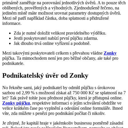
primárně zaměřuje na porovnání jednotlivých úvěrů. A to pouze těch
oblíbených, prověřených a výhodných. Zjednodušeně řečeno, na
jediném místě máte možnost srovnat parametry dostupných úvěrů.
Mezi ně patří například částka, doba splatnosti a přidružené
informace.
Zda je nutné doložit velikost pravidelného výdělku.
Jestli poskytovatel nabízí první půjčku zdarma.
Jak dlouho trvá online vyřízení a podobně.
Mezi takovými poskytovateli celkem s převahou vládne
Zonky
půjčka. Ta mimochodem není jen pro běžné občany, ale také pro
podnikatele.
Podnikatelský úvěr od Zonky
No řekněte sami, jaký podnikatel by odmítl půjčku s úrokovou
sazbou od 2,99 % s možností získat až 750 000 Kč se splatností na 7
let? Tak právě tohle jsou přednost půjčky, která je přístupná online.
Zonky půjčku
, respektive informaci o jejím schválení obdržíte ve
velice krátkém čase po vyplnění a odeslání online formuláře. Ihned
víte, zda můžete s penězi pro podnikání počítat či nikoliv.
Je zřejmé, že kapitál hraje v jakémkoliv businessu poměrně zásadní