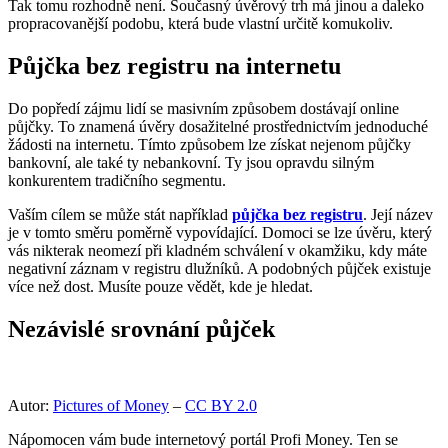
Tak tomu rozhodně není. Současný úvěrový trh má jinou a daleko
propracovanější podobu, která bude vlastní určitě komukoliv.
Půjčka bez registru na internetu
Do popředí zájmu lidí se masivním způsobem dostávají online
půjčky. To znamená úvěry dosažitelné prostřednictvím jednoduché
žádosti na internetu. Tímto způsobem lze získat nejenom půjčky
bankovní, ale také ty nebankovní. Ty jsou opravdu silným
konkurentem tradičního segmentu.
Vaším cílem se může stát například
půjčka bez registru
. Její název
je v tomto směru poměrně vypovídající. Domoci se lze úvěru, který
vás nikterak neomezí při kladném schválení v okamžiku, kdy máte
negativní záznam v registru dlužníků. A podobných půjček existuje
více než dost. Musíte pouze vědět, kde je hledat.
Nezávislé srovnání půjček
Autor:
Pictures of Money
–
CC BY 2.0
Nápomocen vám bude internetový portál Profi Money. Ten se