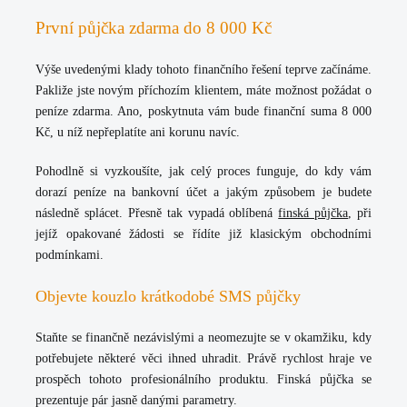
První půjčka zdarma do 8 000 Kč
Výše uvedenými klady tohoto finančního řešení teprve začínáme.
Pakliže jste novým příchozím klientem, máte možnost
požádat o
peníze zdarma
. Ano, poskytnuta vám bude finanční suma 8 000
Kč, u níž nepřeplatíte ani korunu navíc.
Pohodlně si vyzkoušíte, jak celý proces funguje, do kdy vám
dorazí peníze na bankovní účet a jakým způsobem je budete
následně splácet. Přesně tak vypadá oblíbená
finská půjčka
, při
jejíž opakované žádosti se řídíte již klasickým obchodními
podmínkami.
Objevte kouzlo krátkodobé SMS půjčky
Staňte se finančně nezávislými a neomezujte se v okamžiku, kdy
potřebujete některé věci ihned uhradit. Právě
rychlost
hraje ve
prospěch tohoto profesionálního produktu. Finská půjčka se
prezentuje pár jasně danými parametry.