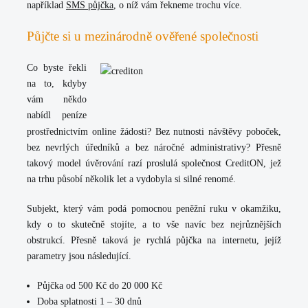
například
SMS půjčka
, o níž vám řekneme trochu více.
Půjčte si u mezinárodně ověřené společnosti
Co byste řekli
na to, kdyby
vám někdo
nabídl peníze
prostřednictvím online žádosti? Bez nutnosti návštěvy poboček,
bez nevrlých úředníků a bez náročné administrativy? Přesně
takový model úvěrování razí proslulá
společnost CreditON
, jež
na trhu působí několik let a vydobyla si silné renomé.
Subjekt, který vám podá pomocnou peněžní ruku v okamžiku,
kdy o to skutečně stojíte, a to vše navíc bez nejrůznějších
obstrukcí. Přesně taková je rychlá půjčka na internetu, jejíž
parametry jsou následující.
Půjčka od 500 Kč do 20 000 Kč
Doba splatnosti 1 – 30 dnů