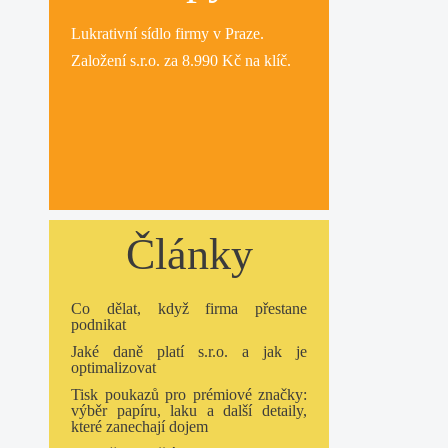
Lukrativní
sídlo firmy
v Praze.
Založení s.r.o.
za 8.990 Kč na klíč.
Články
Co dělat, když firma přestane
podnikat
Jaké daně platí s.r.o. a jak je
optimalizovat
Tisk poukazů pro prémiové značky:
výběr papíru, laku a další detaily,
které zanechají dojem