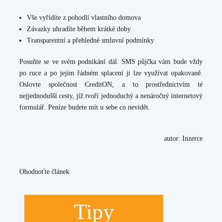
Vše vyřídíte z pohodlí vlastního domova
Závazky uhradíte během krátké doby
Transparentní a přehledné smluvní podmínky
Posuňte se ve svém podnikání dál. SMS půjčka vám bude vždy
po ruce a po jejím řádném splacení ji lze
využívat opakovaně
.
Oslovte společnost CreditON, a to prostřednictvím té
nejjednodušší cesty, jíž tvoří jednoduchý a nenáročný internetový
formulář. Peníze budete mít u sebe co nevidět.
autor: Inzerce
Ohodnoťte článek
Tipy