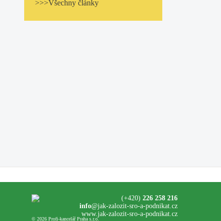
>>>Všechny články
(+420)
226 258 216
info
@jak-zalozit-sro-a-podnikat.cz
www.jak-zalozit-sro-a-podnikat.cz
© 2026 Profi-kancelář Praha s.r.o.