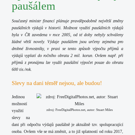
paušálem
Současný ministr financí plánuje pravděpodobně největší změny
paušálních výdajů v historii. Možnost využití paušálních výdajů
byla v ČR zavedena v roce 2005, od té doby nebyly schváleny
žádné větší novely. Výdaje paušálem jsou určeny zejména pro
drobné živnostníky, v praxi se tento způsob výpočtu příjmů a
výdajů vyplatí do ročního obratu 2 mil. korun. Ovšem např. při
příjmů z pronájmu lze využít paušální výpočet pouze do obratu
600 tis./rok.
Slevy na dani téměř nejsou, ale budou!
Jedinou
možností
zdroj: FreeDigitalPhotos.net, autor: Stuart Miles
využití
slevy na
dani při odpočtu výdajů paušálně je aktuálně tzv.
spolupracující
osoba
. Ovšem vše se má změnit, a to již splatností od roku 2017,