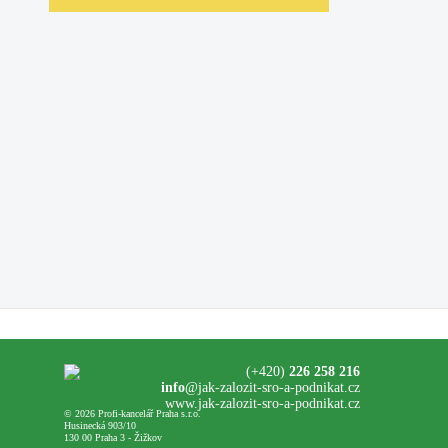
(+420)
226 258 216
info
@jak-zalozit-sro-a-podnikat.cz
www.jak-zalozit-sro-a-podnikat.cz
© 2026 Profi-kancelář Praha s.r.o.
Husinecká 903/10
130 00 Praha 3 - Žižkov