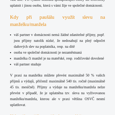
uplatnit i jinou osobu, která s vámi žije ve společné domácnosti.
Kdy při paušálu využít slevu na
manželku/manžela
váš partner v domácnosti nemá žádné zdanitelné příjmy, popř.
jsou příjmy natolik nízké, že nedosahují na plný odpočet
daňových slev na poplatníka, resp. na dítě
osoba ve společné domácnosti je nezaměstnaná
manželka či manžel je na mateřské, resp. rodičovské dovolené
váš partner studuje
V praxi na manželku můžete převést
maximálně 50 % vašich
příjmů a výdajů
, přičemž maximálně 540 tis. ročně (maximálně
45 tis. mesíčně). Příjmy a výdaje na manželku/manžela nelze
převést v případě, že je uplatněna tzv. sleva na vyživovanou
manželku/manžela, kterou ale v praxi většina OSVČ nesmí
uplatňovat.