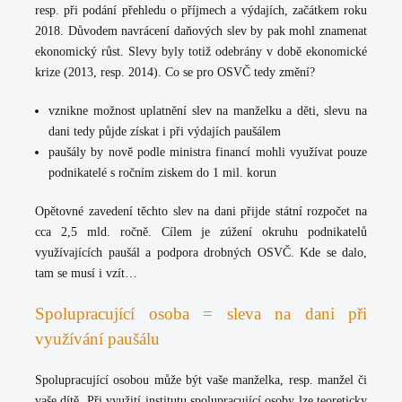
resp. při podání přehledu o příjmech a výdajích, začátkem roku
2018. Důvodem navrácení daňových slev by pak mohl znamenat
ekonomický růst. Slevy byly totiž odebrány v době ekonomické
krize (2013, resp. 2014). Co se pro OSVČ tedy změní?
vznikne možnost uplatnění slev na manželku a děti,
slevu na
dani tedy půjde získat
i při výdajích paušálem
paušály by nově podle ministra financí mohli využívat pouze
podnikatelé s ročním ziskem do 1 mil. korun
Opětovné zavedení těchto slev na dani přijde státní rozpočet na
cca 2,5 mld. ročně. Cílem je zúžení okruhu podnikatelů
využívajících paušál a podpora drobných OSVČ. Kde se dalo,
tam se musí i vzít…
Spolupracující osoba = sleva na dani při
využívání paušálu
Spolupracující osobou může být vaše manželka, resp. manžel či
vaše dítě. Při využití institutu spolupracující osoby lze teoreticky