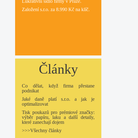
Lukrativní
sídlo firmy
v Praze.
Založení s.r.o.
za 8.990 Kč na klíč.
Články
Co dělat, když firma přestane
podnikat
Jaké daně platí s.r.o. a jak je
optimalizovat
Tisk poukazů pro prémiové značky:
výběr papíru, laku a další detaily,
které zanechají dojem
>>>Všechny články