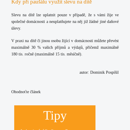
Kdy při paušálu využít slevu na dítě
Slevu na dítě lze uplatnit pouze v případě, že s vámi žije ve
společné domácnosti a neuplatňujete na něj již žádné jiné daňové
úlevy.
V praxi na dítě či jinou osobu žijící v domácnosti můžete převést
maximálně 30 % vašich příjmů a výdajů
, přičemž maximálně
180 tis. ročně (maximálně 15 tis. měsíčně).
autor: Dominik Pospíšil
Ohodnoťte článek
Tipy