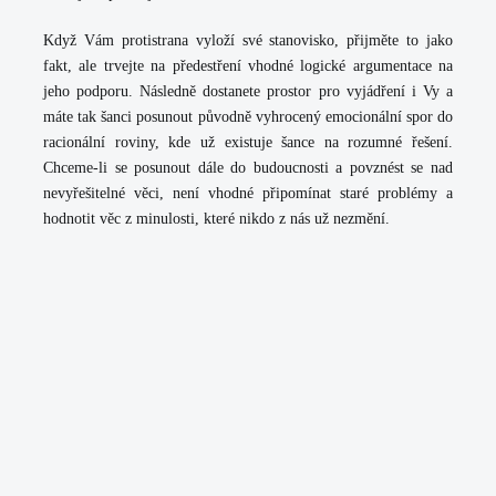
Když Vám protistrana vyloží své stanovisko, přijměte to jako
fakt, ale trvejte na předestření vhodné logické argumentace na
jeho podporu. Následně dostanete prostor pro vyjádření i Vy a
máte tak šanci posunout původně vyhrocený emocionální spor do
racionální roviny, kde už existuje šance na rozumné řešení.
Chceme-li se posunout dále do budoucnosti a povznést se nad
nevyřešitelné věci, není vhodné připomínat staré problémy a
hodnotit věc z minulosti, které nikdo z nás už nezmění.