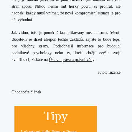
stran sporu
. Nikdo nesmí mít hořký pocit, že prohrál, ale
naopak: každý musí vnímat, že nová kompromisní situace je pro
něj výhodná.
Jak vidno, toto je poměrně komplikovaný mechanismus řešení.
Budete-li se držet alespoň těchto základů, zajisté to bude lepší
pro všechny strany. Podrobnější informace pro budoucí
podnikové psychology nebo ty, kteří chtějí zvýšit svojí
kvalifikaci, získáte na
Ústavu práva a právní vědy
.
autor: Inzerce
Ohodnoťte článek
Tipy
Lukrativní
sídlo firmy
v Praze.