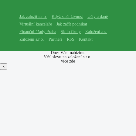
Jak založit s.r.o.
Když stačí živnost
Účty a daně
Virtuální kanceláře
Jak začít podnikat
Finanční úřady Praha
Sídlo firmy
Založení a.s.
Založení s.r.o.
Partneři
RSS
Kontakt
Dnes Vám nabízíme
50% slevu na založení s.r.o.:
více zde
×