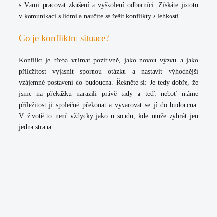
s Vámi pracovat zkušení a vyškolení odborníci
. Získáte jistotu
v komunikaci s lidmi a naučíte se řešit konflikty s lehkostí.
Co je konfliktní situace?
Konflikt je třeba vnímat pozitivně, jako novou výzvu a jako
příležitost vyjasnit spornou otázku a nastavit výhodnější
vzájemné postavení do budoucna.
Řekněte si: Je tedy dobře, že
jsme na překážku narazili právě tady a teď, neboť máme
příležitost ji společně překonat a vyvarovat se jí do budoucna
.
V životě to není vždycky jako u soudu, kde může vyhrát jen
jedna strana.