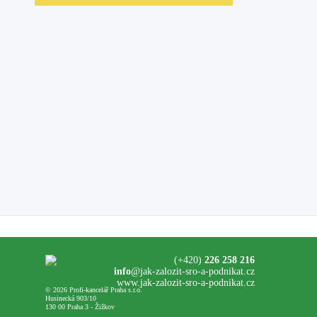
(+420)
226 258 216
info
@jak-zalozit-sro-a-podnikat.cz
www.jak-zalozit-sro-a-podnikat.cz
© 2026 Profi-kancelář Praha s.r.o.
Husinecká 903/10
130 00 Praha 3 - Žižkov