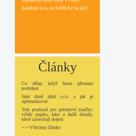
Založení s.r.o.
za 8.990 Kč na klíč.
Články
Co dělat, když firma přestane
podnikat
Jaké daně platí s.r.o. a jak je
optimalizovat
Tisk poukazů pro prémiové značky:
výběr papíru, laku a další detaily,
které zanechají dojem
>>>Všechny články