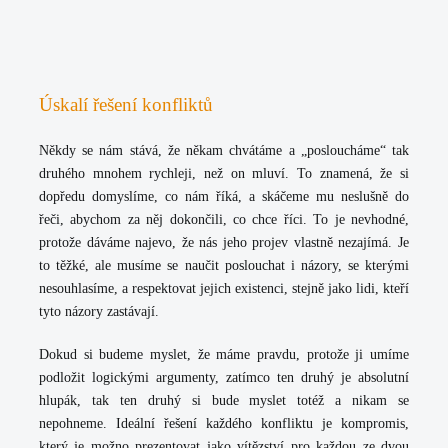
Úskalí řešení konfliktů
Někdy se nám stává, že někam chvátáme a „posloucháme“ tak
druhého mnohem rychleji, než on mluví. To znamená, že si
dopředu domyslíme, co nám říká, a skáčeme mu neslušně do
řeči, abychom za něj dokončili, co chce říci. To je nevhodné,
protože dáváme najevo, že nás jeho projev vlastně nezajímá. Je
to těžké, ale
musíme se naučit poslouchat i názory, se kterými
nesouhlasíme, a respektovat jejich existenci, stejně jako lidi, kteří
tyto názory zastávají.
Dokud si budeme myslet, že máme pravdu, protože ji umíme
podložit logickými argumenty, zatímco ten druhý je absolutní
hlupák, tak ten druhý si bude myslet totéž a nikam se
nepohneme. Ideální řešení každého konfliktu je kompromis,
který je možno prezentovat jako vítězství pro každou ze dvou