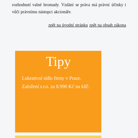
rozhodnutí valné hromady. Vzdání se práva má právní účinky i
vůči právnímu nástupci akcionáře.
zpět na úvodní stránku
zpět na obsah zákona
Tipy
Lukrativní
sídlo firmy
v Praze.
Založení s.r.o.
za 8.990 Kč na klíč.