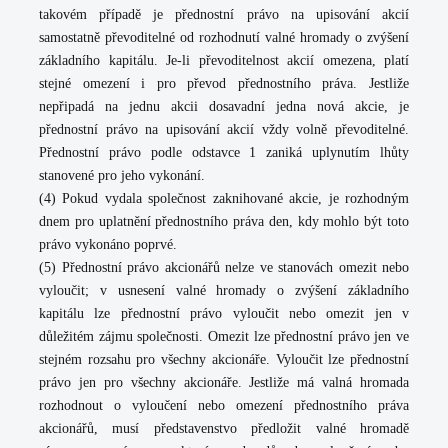
takovém případě je přednostní právo na upisování akcií
samostatně převoditelné od rozhodnutí valné hromady o zvýšení
základního kapitálu. Je-li převoditelnost akcií omezena, platí
stejné omezení i pro převod přednostního práva. Jestliže
nepřipadá na jednu akcii dosavadní jedna nová akcie, je
přednostní právo na upisování akcií vždy volně převoditelné.
Přednostní právo podle odstavce 1 zaniká uplynutím lhůty
stanovené pro jeho vykonání.
(4) Pokud vydala společnost zaknihované akcie, je rozhodným
dnem pro uplatnění přednostního práva den, kdy mohlo být toto
právo vykonáno poprvé.
(5) Přednostní právo akcionářů nelze ve stanovách omezit nebo
vyloučit; v usnesení valné hromady o zvýšení základního
kapitálu lze přednostní právo vyloučit nebo omezit jen v
důležitém zájmu společnosti. Omezit lze přednostní právo jen ve
stejném rozsahu pro všechny akcionáře. Vyloučit lze přednostní
právo jen pro všechny akcionáře. Jestliže má valná hromada
rozhodnout o vyloučení nebo omezení přednostního práva
akcionářů, musí představenstvo předložit valné hromadě