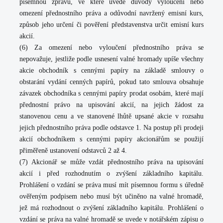
písemnou zprávu, ve které uvede důvody vyloučení nebo
omezení přednostního práva a odůvodní navržený emisní kurs,
způsob jeho určení či pověření představenstva určit emisní kurs
akcií.
(6) Za omezení nebo vyloučení přednostního práva se
nepovažuje, jestliže podle usnesení valné hromady upíše všechny
akcie obchodník s cennými papíry na základě smlouvy o
obstarání vydání cenných papírů, pokud tato smlouva obsahuje
závazek obchodníka s cennými papíry prodat osobám, které mají
přednostní právo na upisování akcií, na jejich žádost za
stanovenou cenu a ve stanovené lhůtě upsané akcie v rozsahu
jejich přednostního práva podle odstavce 1. Na postup při prodeji
akcií obchodníkem s cennými papíry akcionářům se použijí
přiměřeně ustanovení odstavců 2 až 4.
(7) Akcionář se může vzdát přednostního práva na upisování
akcií i před rozhodnutím o zvýšení základního kapitálu.
Prohlášení o vzdání se práva musí mít písemnou formu s úředně
ověřeným podpisem nebo musí být učiněno na valné hromadě,
jež má rozhodnout o zvýšení základního kapitálu. Prohlášení o
vzdání se práva na valné hromadě se uvede v notářském zápisu o