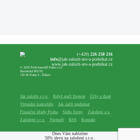
(+420)
226 258 216
info
@jak-zalozit-sro-a-podnikat.cz
www.jak-zalozit-sro-a-podnikat.cz
© 2026 Profi-kancelář Praha s.r.o.
Husinecká 903/10
130 00 Praha 3 - Žižkov
Jak založit s.r.o.
Když stačí živnost
Účty a daně
Virtuální kanceláře
Jak začít podnikat
Finanční úřady Praha
Sídlo firmy
Založení a.s.
Založení s.r.o.
Partneři
RSS
Kontakt
Dnes Vám nabízíme
50% slevu na založení s.r.o.: