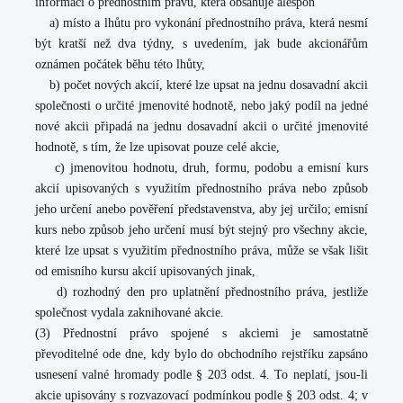
informaci o přednostním právu, která obsahuje alespoň
a) místo a lhůtu pro vykonání přednostního práva, která nesmí
být kratší než dva týdny, s uvedením, jak bude akcionářům
oznámen počátek běhu této lhůty,
b) počet nových akcií, které lze upsat na jednu dosavadní akcii
společnosti o určité jmenovité hodnotě, nebo jaký podíl na jedné
nové akcii připadá na jednu dosavadní akcii o určité jmenovité
hodnotě, s tím, že lze upisovat pouze celé akcie,
c) jmenovitou hodnotu, druh, formu, podobu a emisní kurs
akcií upisovaných s využitím přednostního práva nebo způsob
jeho určení anebo pověření představenstva, aby jej určilo; emisní
kurs nebo způsob jeho určení musí být stejný pro všechny akcie,
které lze upsat s využitím přednostního práva, může se však lišit
od emisního kursu akcií upisovaných jinak,
d) rozhodný den pro uplatnění přednostního práva, jestliže
společnost vydala zaknihované akcie.
(3) Přednostní právo spojené s akciemi je samostatně
převoditelné ode dne, kdy bylo do obchodního rejstříku zapsáno
usnesení valné hromady podle § 203 odst. 4. To neplatí, jsou-li
akcie upisovány s rozvazovací podmínkou podle § 203 odst. 4; v