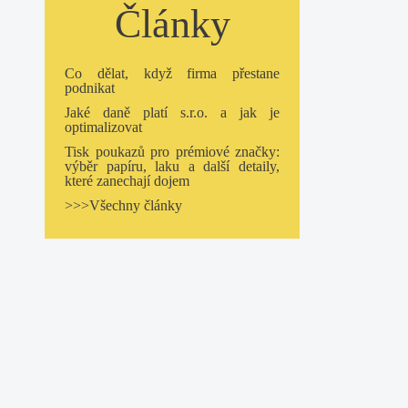
Články
Co dělat, když firma přestane
podnikat
Jaké daně platí s.r.o. a jak je
optimalizovat
Tisk poukazů pro prémiové značky:
výběr papíru, laku a další detaily,
které zanechají dojem
>>>Všechny články