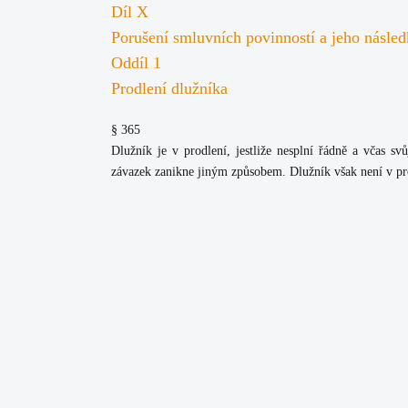
Díl X
Porušení smluvních povinností a jeho násle
Oddíl 1
Prodlení dlužníka
§ 365
Dlužník je v prodlení, jestliže nesplní řádně a včas s
závazek zanikne jiným způsobem. Dlužník však není v pro