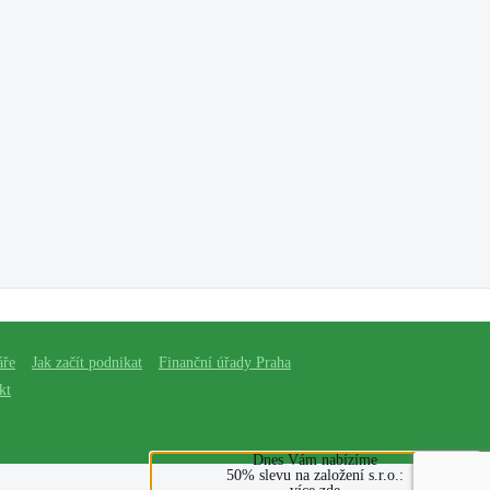
áře
Jak začít podnikat
Finanční úřady Praha
kt
Dnes Vám nabízíme
50% slevu na založení s.r.o.: