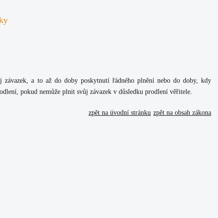
dky
vůj závazek, a to až do doby poskytnutí řádného plnění nebo do doby, kdy
dlení, pokud nemůže plnit svůj závazek v důsledku prodlení věřitele.
zpět na úvodní stránku
zpět na obsah zákona