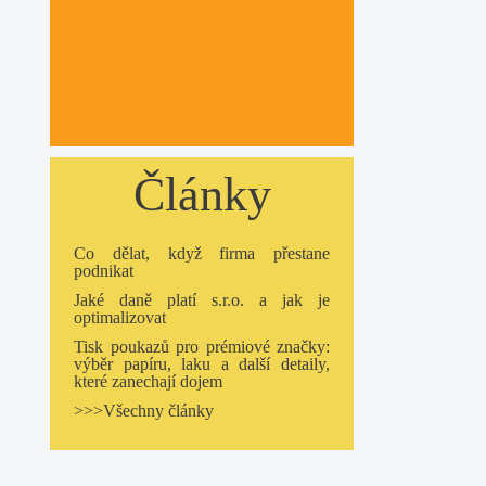
Články
Co dělat, když firma přestane
podnikat
Jaké daně platí s.r.o. a jak je
optimalizovat
Tisk poukazů pro prémiové značky:
výběr papíru, laku a další detaily,
které zanechají dojem
>>>Všechny články