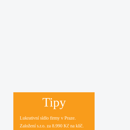
Tipy
Lukrativní
sídlo firmy
v Praze.
Založení s.r.o.
za 8.990 Kč na klíč.