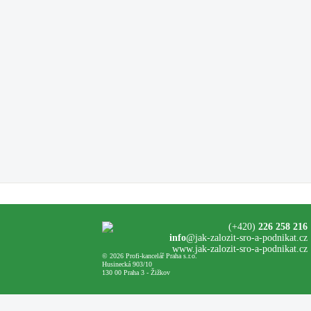
(+420)
226 258 216
info
@jak-zalozit-sro-a-podnikat.cz
www.jak-zalozit-sro-a-podnikat.cz
© 2026 Profi-kancelář Praha s.r.o.
Husinecká 903/10
130 00 Praha 3 - Žižkov