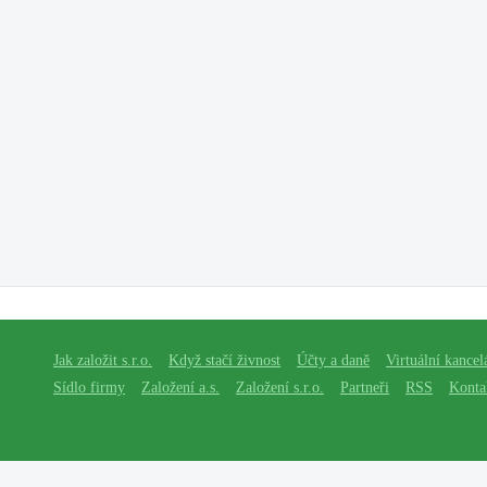
Jak založit s.r.o.
Když stačí živnost
Účty a daně
Virtuální kancel
Sídlo firmy
Založení a.s.
Založení s.r.o.
Partneři
RSS
Konta