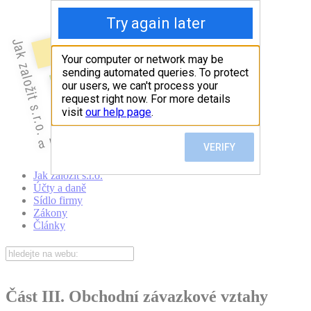
Jak založit s.r.o.
Účty a daně
Sídlo firmy
Zákony
Články
Část III. Obchodní závazkové vztahy