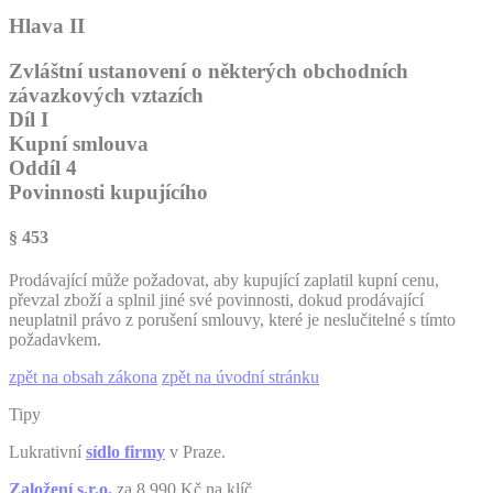
Hlava II
Zvláštní ustanovení o některých obchodních
závazkových vztazích
Díl I
Kupní smlouva
Oddíl 4
Povinnosti kupujícího
§ 453
Prodávající může požadovat, aby kupující zaplatil kupní cenu,
převzal zboží a splnil jiné své povinnosti, dokud prodávající
neuplatnil právo z porušení smlouvy, které je neslučitelné s tímto
požadavkem.
zpět na obsah zákona
zpět na úvodní stránku
Tipy
Lukrativní
sídlo firmy
v Praze.
Založení s.r.o.
za 8.990 Kč na klíč.