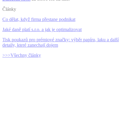
Články
Co dělat, když firma přestane podnikat
Jaké daně platí s.r.o. a jak je optimalizovat
Tisk poukazů pro prémiové značky: výběr papíru, laku a další
detaily, které zanechají dojem
>>>Všechny články