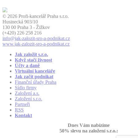
© 2026 Profi-kancelář Praha s.r.o.
Husinecká 903/10
130 00 Praha 3 - Žižkov
(+420)
226 258 216
info
@jak-zalozit-sro-a-podnikat.cz
www.jak-zalozit-sro-a-podnikat.cz
Jak založit s.r.o.
Když stačí živnost
Účty a daně
Virtuální kanceláře
Jak začít podnikat
Finanční úřady Praha
Sídlo firmy
Založení a.s.
Založení s.r.o.
Partneři
RSS
Kontakt
Dnes Vám nabízíme
50% slevu na založení s.r.o.: