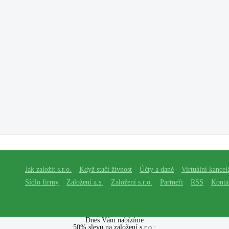
Jak založit s.r.o.
Když stačí živnost
Účty a daně
Virtuální kancel
Sídlo firmy
Založení a.s.
Založení s.r.o.
Partneři
RSS
Konta
Dnes Vám nabízíme
50% slevu na založení s.r.o.: