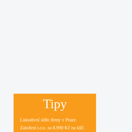
Tipy
Lukrativní
sídlo firmy
v Praze.
Založení s.r.o.
za 8.990 Kč na klíč.