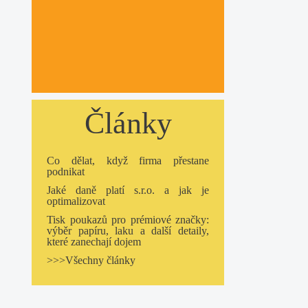
Články
Co dělat, když firma přestane
podnikat
Jaké daně platí s.r.o. a jak je
optimalizovat
Tisk poukazů pro prémiové značky:
výběr papíru, laku a další detaily,
které zanechají dojem
>>>Všechny články