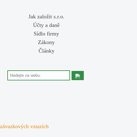
Jak založit s.r.o.
Účty a daně
Sídlo firmy
Zákony
Články
 závazkových vztazích