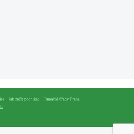
áře
Jak začít podnikat
Finanční úřady Praha
kt