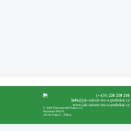
(+420)
226 258 216
info
@jak-zalozit-sro-a-podnikat.cz
www.jak-zalozit-sro-a-podnikat.cz
© 2026 Profi-kancelář Praha s.r.o.
Husinecká 903/10
130 00 Praha 3 - Žižkov