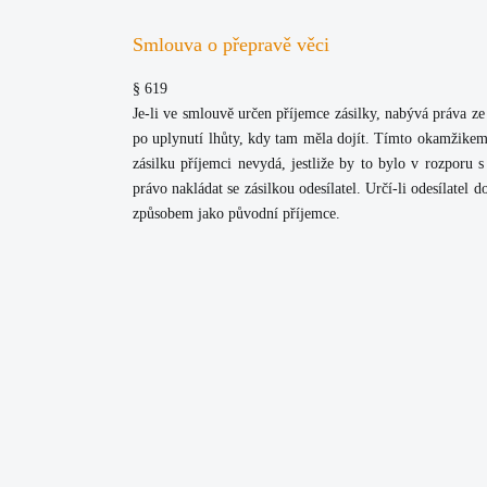
Smlouva o přepravě věci
§ 619
Je-li ve smlouvě určen příjemce zásilky, nabývá práva ze
po uplynutí lhůty, kdy tam měla dojít. Tímto okamžikem 
zásilku příjemci nevydá, jestliže by to bylo v rozpor
právo nakládat se zásilkou odesílatel. Určí-li odesílatel
způsobem jako původní příjemce.