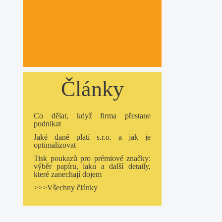
Články
Co dělat, když firma přestane
podnikat
Jaké daně platí s.r.o. a jak je
optimalizovat
Tisk poukazů pro prémiové značky:
výběr papíru, laku a další detaily,
které zanechají dojem
>>>Všechny články