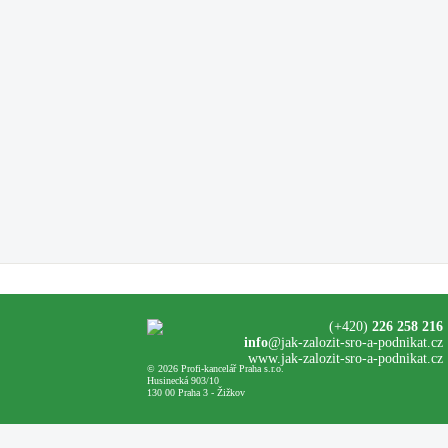
(+420)
226 258 216
info
@jak-zalozit-sro-a-podnikat.cz
www.jak-zalozit-sro-a-podnikat.cz
© 2026 Profi-kancelář Praha s.r.o.
Husinecká 903/10
130 00 Praha 3 - Žižkov