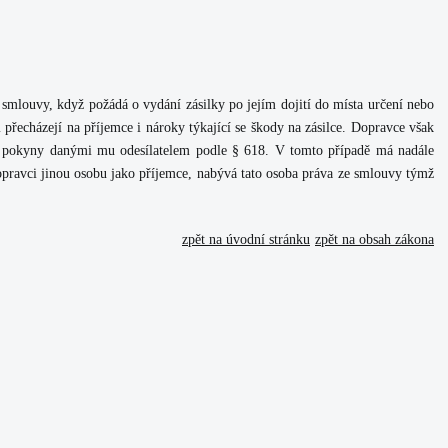
 smlouvy, když požádá o vydání zásilky po jejím dojití do místa určení nebo
přecházejí na příjemce i nároky týkající se škody na zásilce. Dopravce však
u s pokyny danými mu odesílatelem podle § 618. V tomto případě má nadále
 dopravci jinou osobu jako příjemce, nabývá tato osoba práva ze smlouvy týmž
zpět na úvodní stránku
zpět na obsah zákona