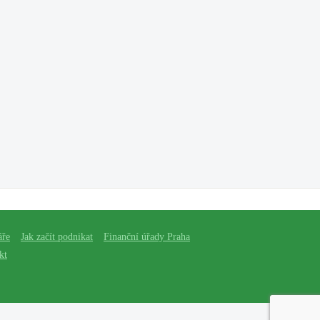
áře
Jak začít podnikat
Finanční úřady Praha
kt