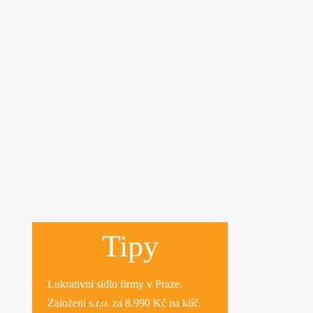
Tipy
Lukrativní
sídlo firmy
v Praze.
Založení s.r.o.
za 8.990 Kč na klíč.