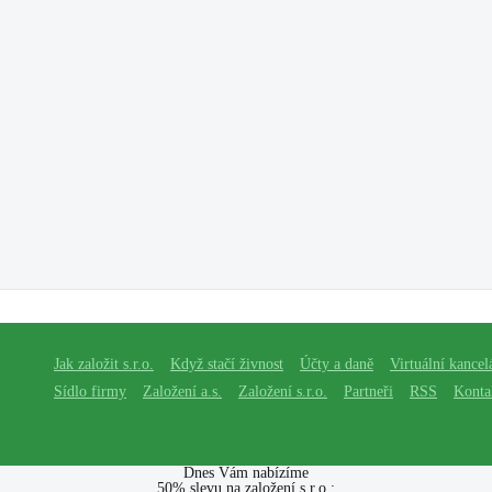
Jak založit s.r.o.
Když stačí živnost
Účty a daně
Virtuální kancel
Sídlo firmy
Založení a.s.
Založení s.r.o.
Partneři
RSS
Konta
Dnes Vám nabízíme
50% slevu na založení s.r.o.: