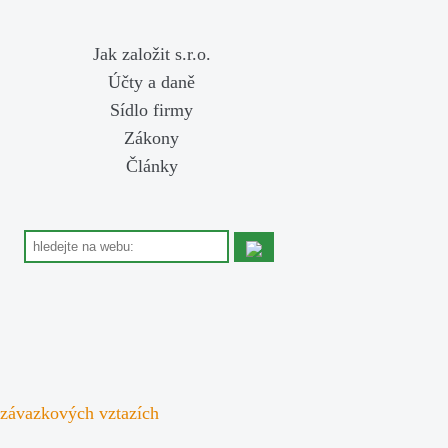
Jak založit s.r.o.
Účty a daně
Sídlo firmy
Zákony
Články
 závazkových vztazích