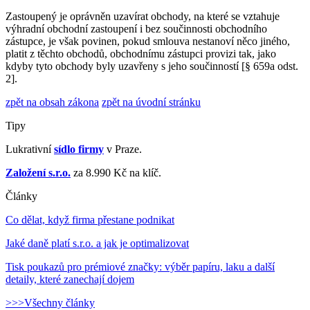
Zastoupený je oprávněn uzavírat obchody, na které se vztahuje
výhradní obchodní zastoupení i bez součinnosti obchodního
zástupce, je však povinen, pokud smlouva nestanoví něco jiného,
platit z těchto obchodů, obchodnímu zástupci provizi tak, jako
kdyby tyto obchody byly uzavřeny s jeho součinností [§ 659a odst.
2].
zpět na obsah zákona
zpět na úvodní stránku
Tipy
Lukrativní
sídlo firmy
v Praze.
Založení s.r.o.
za 8.990 Kč na klíč.
Články
Co dělat, když firma přestane podnikat
Jaké daně platí s.r.o. a jak je optimalizovat
Tisk poukazů pro prémiové značky: výběr papíru, laku a další
detaily, které zanechají dojem
>>>Všechny články