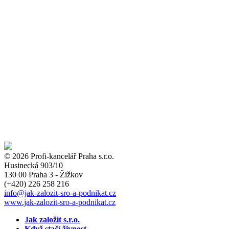
© 2026 Profi-kancelář Praha s.r.o.
Husinecká 903/10
130 00 Praha 3 - Žižkov
(+420)
226 258 216
info
@jak-zalozit-sro-a-podnikat.cz
www.jak-zalozit-sro-a-podnikat.cz
Jak založit s.r.o.
Když stačí živnost