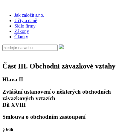
Jak založit s.r.o.
Účty a daně
Sídlo firmy
Zákony
Články
Část III. Obchodní závazkové vztahy
Hlava II
Zvláštní ustanovení o některých obchodních
závazkových vztazích
Díl XVIII
Smlouva o obchodním zastoupení
§ 666