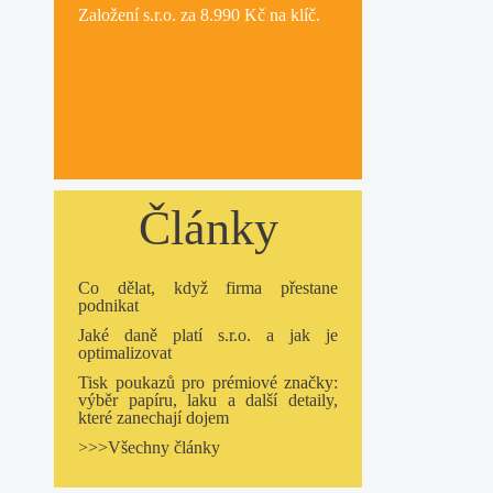
Založení s.r.o.
za 8.990 Kč na klíč.
Články
Co dělat, když firma přestane
podnikat
Jaké daně platí s.r.o. a jak je
optimalizovat
Tisk poukazů pro prémiové značky:
výběr papíru, laku a další detaily,
které zanechají dojem
>>>Všechny články