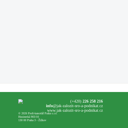
(+420)
226 258 216
info
@jak-zalozit-sro-a-podnikat.cz
www.jak-zalozit-sro-a-podnikat.cz
© 2026 Profi-kancelář Praha s.r.o.
Husinecká 903/10
130 00 Praha 3 - Žižkov