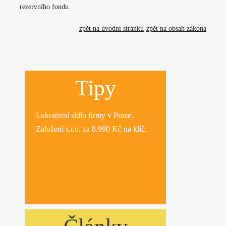
rezervního fondu.
zpět na úvodní stránku
zpět na obsah zákona
Tipy
Lukrativní
sídlo firmy
v Praze.
Založení s.r.o.
za 8.990 Kč na klíč.