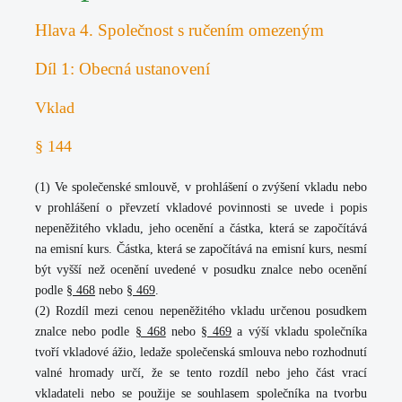
Hlava 4. Společnost s ručením omezeným
Díl 1: Obecná ustanovení
Vklad
§ 144
(1) Ve společenské smlouvě, v prohlášení o zvýšení vkladu nebo
v prohlášení o převzetí vkladové povinnosti se uvede i popis
nepeněžitého vkladu, jeho ocenění a částka, která se započítává
na emisní kurs. Částka, která se započítává na emisní kurs, nesmí
být vyšší než ocenění uvedené v posudku znalce nebo ocenění
podle
§ 468
nebo
§ 469
.
(2) Rozdíl mezi cenou nepeněžitého vkladu určenou posudkem
znalce nebo podle
§ 468
nebo
§ 469
a výší vkladu společníka
tvoří vkladové ážio, ledaže společenská smlouva nebo rozhodnutí
valné hromady určí, že se tento rozdíl nebo jeho část vrací
vkladateli nebo se použije se souhlasem společníka na tvorbu