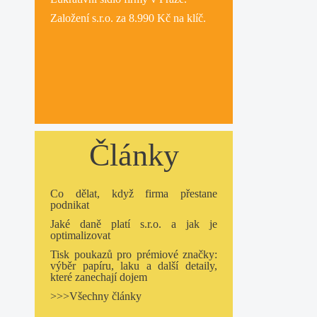
Založení s.r.o.
za 8.990 Kč na klíč.
Články
Co dělat, když firma přestane
podnikat
Jaké daně platí s.r.o. a jak je
optimalizovat
Tisk poukazů pro prémiové značky:
výběr papíru, laku a další detaily,
které zanechají dojem
>>>Všechny články