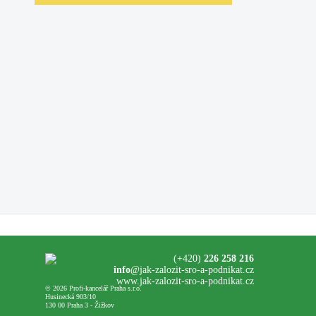
(+420)
226 258 216
info
@jak-zalozit-sro-a-podnikat.cz
www.jak-zalozit-sro-a-podnikat.cz
© 2026 Profi-kancelář Praha s.r.o.
Husinecká 903/10
130 00 Praha 3 - Žižkov