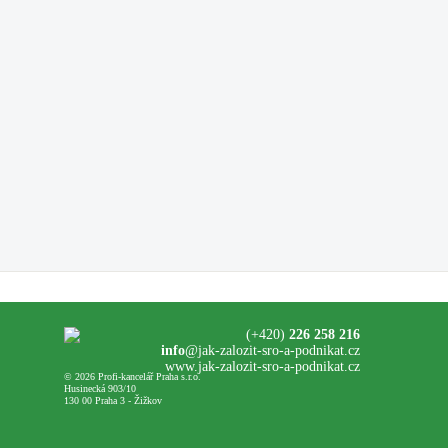
(+420)
226 258 216
info
@jak-zalozit-sro-a-podnikat.cz
www.jak-zalozit-sro-a-podnikat.cz
© 2026 Profi-kancelář Praha s.r.o.
Husinecká 903/10
130 00 Praha 3 - Žižkov