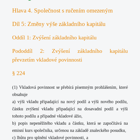
Hlava 4. Společnost s ručením omezeným
Díl 5: Změny výše základního kapitálu
Oddíl 1: Zvýšení základního kapitálu
Pododdíl 2: Zvýšení základního kapitálu
převzetím vkladové povinnosti
§ 224
(1) Vkladová povinnost se přebírá písemným prohlášením, které
obsahuje
a) výši vkladu připadající na nový podíl a výši nového podílu,
částku zvýšení vkladu připadající na dosavadní podíl a výši
tohoto podílu a případné vkladové ážio,
b) popis nepeněžitého vkladu a částku, která se započítává na
emisní kurs společníka, určenou na základě znaleckého posudku,
c) lhůtu pro splnění vkladové povinnosti, a