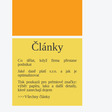
Články
Co dělat, když firma přestane
podnikat
Jaké daně platí s.r.o. a jak je
optimalizovat
Tisk poukazů pro prémiové značky:
výběr papíru, laku a další detaily,
které zanechají dojem
>>>Všechny články