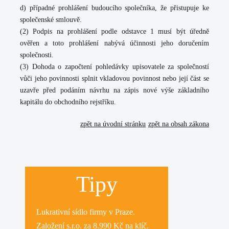
d) případné prohlášení budoucího společníka, že přistupuje ke
společenské smlouvě.
(2) Podpis na prohlášení podle odstavce 1 musí být úředně
ověřen a toto prohlášení nabývá účinnosti jeho doručením
společnosti.
(3) Dohoda o započtení pohledávky upisovatele za společností
vůči jeho povinnosti splnit vkladovou povinnost nebo její část se
uzavře před podáním návrhu na zápis nové výše základního
kapitálu do obchodního rejstříku.
zpět na úvodní stránku
zpět na obsah zákona
Tipy
Lukrativní
sídlo firmy
v Praze.
Založení s.r.o.
za 8.990 Kč na klíč.