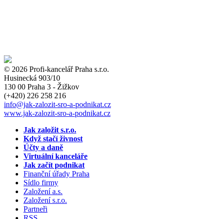
© 2026 Profi-kancelář Praha s.r.o.
Husinecká 903/10
130 00 Praha 3 - Žižkov
(+420)
226 258 216
info
@jak-zalozit-sro-a-podnikat.cz
www.jak-zalozit-sro-a-podnikat.cz
Jak založit s.r.o.
Když stačí živnost
Účty a daně
Virtuální kanceláře
Jak začít podnikat
Finanční úřady Praha
Sídlo firmy
Založení a.s.
Založení s.r.o.
Partneři
RSS