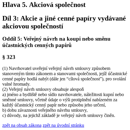
Hlava 5. Akciová společnost
Díl 3: Akcie a jiné cenné papíry vydávané
akciovou společností
Oddíl 5: Veřejný návrh na koupi nebo směnu
účastnických cenných papírů
§ 323
(1) Navrhovatel uveřejní veřejný návrh smlouvy způsobem
stanoveným tímto zákonem a stanovami společnosti, jejíž účastnické
cenné papíry hodlá nabýt (dále jen “cílová společnost”), pro svolání
valné hromady.
(2) Veřejný návrh smlouvy obsahuje alespoň
a) jméno a bydliště nebo sídlo navrhovatele, náležitosti kupní nebo
směnné smlouvy, včetně údaje o výši protiplnění nabízeném za
každý účastnický cenný papír nebo způsobu jeho určení,
b) dobu závaznosti veřejného návrhu smlouvy,
c) důvody, na jejichž základě je veřejný návrh smlouvy činěn.
zpět na obsah zákona
zpět na úvodní stránku