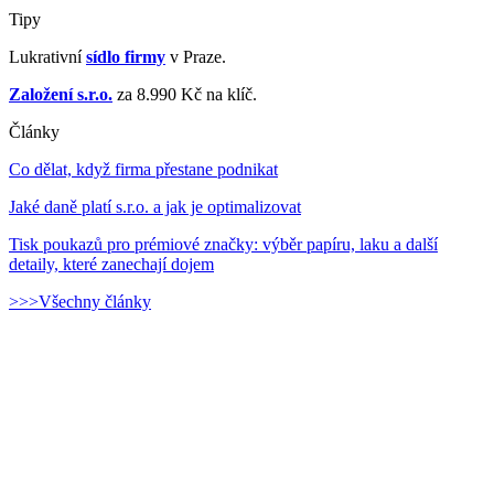
Tipy
Lukrativní
sídlo firmy
v Praze.
Založení s.r.o.
za 8.990 Kč na klíč.
Články
Co dělat, když firma přestane podnikat
Jaké daně platí s.r.o. a jak je optimalizovat
Tisk poukazů pro prémiové značky: výběr papíru, laku a další
detaily, které zanechají dojem
>>>Všechny články