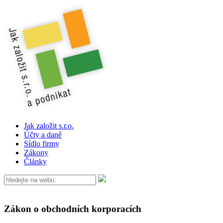
Jak založit s.r.o.
Účty a daně
Sídlo firmy
Zákony
Články
Zákon o obchodních korporacích