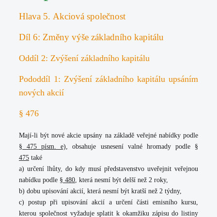
Hlava 5. Akciová společnost
Díl 6: Změny výše základního kapitálu
Oddíl 2: Zvýšení základního kapitálu
Pododdíl 1: Zvýšení základního kapitálu upsáním
nových akcií
§ 476
Mají-li být nové akcie upsány na základě veřejné nabídky podle
§ 475 písm. e)
, obsahuje usnesení valné hromady podle
§
475
také
a) určení lhůty, do kdy musí představenstvo uveřejnit veřejnou
nabídku podle
§ 480
, která nesmí být delší než 2 roky,
b) dobu upisování akcií, která nesmí být kratší než 2 týdny,
c) postup při upisování akcií a určení části emisního kursu,
kterou společnost vyžaduje splatit k okamžiku zápisu do listiny