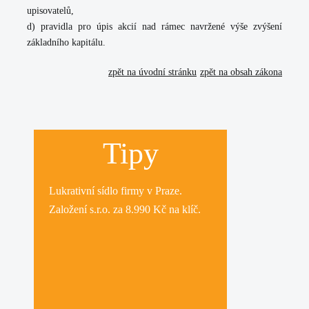
upisovatelů,
d) pravidla pro úpis akcií nad rámec navržené výše zvýšení
základního kapitálu.
zpět na úvodní stránku
zpět na obsah zákona
Tipy
Lukrativní
sídlo firmy
v Praze.
Založení s.r.o.
za 8.990 Kč na klíč.