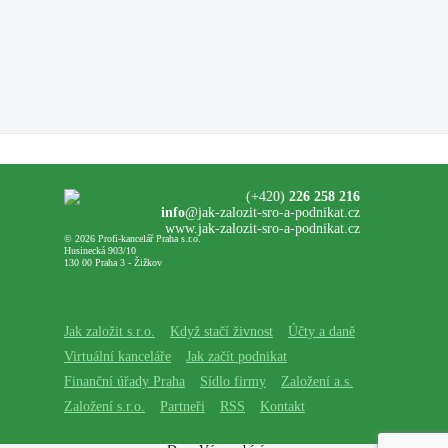
(+420)
226 258 216
info
@jak-zalozit-sro-a-podnikat.cz
www.jak-zalozit-sro-a-podnikat.cz
© 2026 Profi-kancelář Praha s.r.o.
Husinecká 903/10
130 00 Praha 3 - Žižkov
Jak založit s.r.o.
Když stačí živnost
Účty a daně
Virtuální kanceláře
Jak začít podnikat
Finanční úřady Praha
Sídlo firmy
Založení a.s.
Založení s.r.o.
Partneři
RSS
Kontakt