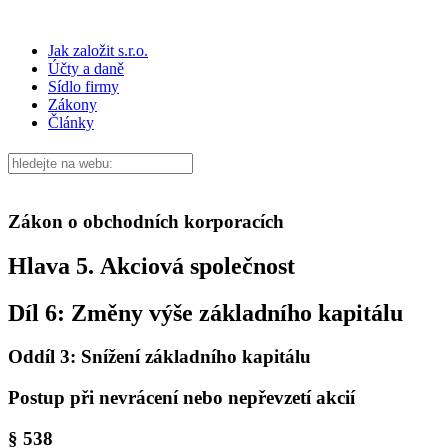
Jak založit s.r.o.
Účty a daně
Sídlo firmy
Zákony
Články
Zákon o obchodních korporacích
Hlava 5. Akciová společnost
Díl 6: Změny výše základního kapitálu
Oddíl 3: Snížení základního kapitálu
Postup při nevrácení nebo nepřevzetí akcií
§ 538