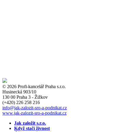
© 2026 Profi-kancelář Praha s.r.o.
Husinecká 903/10
130 00 Praha 3 - Žižkov
(+420)
226 258 216
info
@jak-zalozit-sro-a-podnikat.cz
www.jak-zalozit-sro-a-podnikat.cz
Jak založit s.r.o.
Když stačí živnost