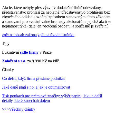
Akcie, které nebyly přes výzvu v dodatečné lhůtě odevzdány,
představenstvo prohlásí za neplatné; představenstvo prohlášení bez
zbytečného odkladu oznámí způsobem stanoveným tímto zákonem
a stanovami pro svolání valné hromady akcionářům, jejichž akcií se
neplatnost týká (dále jen “dotčená osoba”), a současně je zveřejní.
zpět na obsah zákona
zpět na úvodní stránku
Tipy
Lukrativní
sídlo firmy
v Praze.
Založení s.r.o.
za 8.990 Kč na klíč.
Články
Co dělat, když firma přestane podnikat
Jaké daně platí s.r.o. a jak je optimalizovat
Tisk poukazů pro prémiové značky: výběr papíru, laku a další
detaily, které zanechají dojem
>>>Všechny články