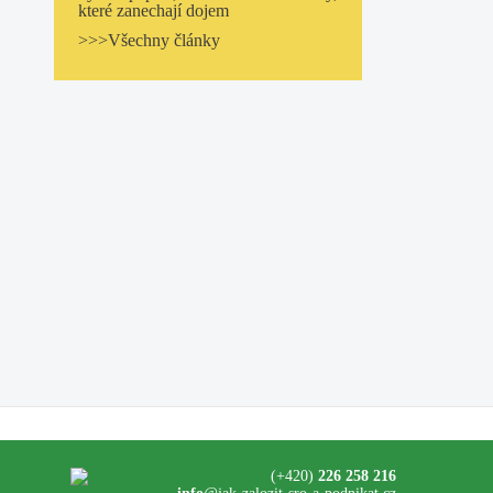
které zanechají dojem
>>>Všechny články
(+420)
226 258 216