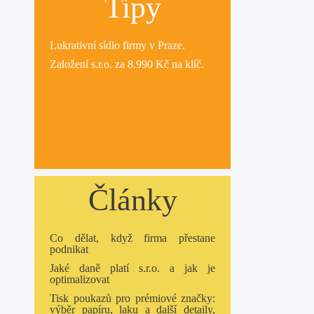
Tipy
Lukrativní
sídlo firmy
v Praze.
Založení s.r.o.
za 8.990 Kč na klíč.
Články
Co dělat, když firma přestane
podnikat
Jaké daně platí s.r.o. a jak je
optimalizovat
Tisk poukazů pro prémiové značky:
výběr papíru, laku a další detaily,