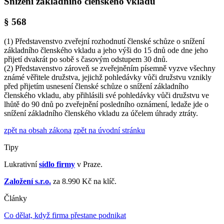
Snížení základního členského vkladu
§ 568
(1) Představenstvo zveřejní rozhodnutí členské schůze o snížení
základního členského vkladu a jeho výši do 15 dnů ode dne jeho
přijetí dvakrát po sobě s časovým odstupem 30 dnů.
(2) Představenstvo zároveň se zveřejněním písemně vyzve všechny
známé věřitele družstva, jejichž pohledávky vůči družstvu vznikly
před přijetím usnesení členské schůze o snížení základního
členského vkladu, aby přihlásili své pohledávky vůči družstvu ve
lhůtě do 90 dnů po zveřejnění posledního oznámení, ledaže jde o
snížení základního členského vkladu za účelem úhrady ztráty.
zpět na obsah zákona
zpět na úvodní stránku
Tipy
Lukrativní
sídlo firmy
v Praze.
Založení s.r.o.
za 8.990 Kč na klíč.
Články
Co dělat, když firma přestane podnikat