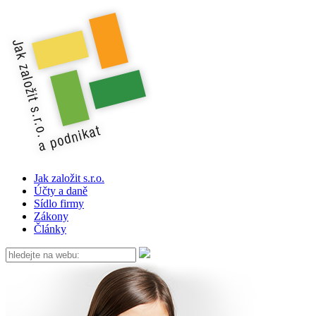
Jak založit s.r.o.
Účty a daně
Sídlo firmy
Zákony
Články