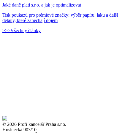
Jaké daně platí s.r.o. a jak je optimalizovat
Tisk poukazů pro prémiové značky: výběr papíru, laku a další
detaily, které zanechají dojem
>>>Všechny články
© 2026 Profi-kancelář Praha s.r.o.
Husinecká 903/10