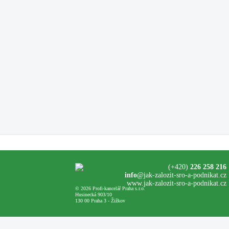
(+420)
226 258 216
info
@jak-zalozit-sro-a-podnikat.cz
www.jak-zalozit-sro-a-podnikat.cz
© 2026 Profi-kancelář Praha s.r.o.
Husinecká 903/10
130 00 Praha 3 - Žižkov