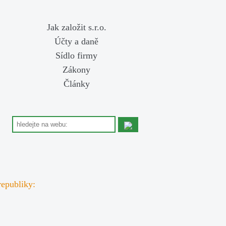
Jak založit s.r.o.
Účty a daně
Sídlo firmy
Zákony
Články
republiky: