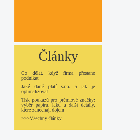
Články
Co dělat, když firma přestane
podnikat
Jaké daně platí s.r.o. a jak je
optimalizovat
Tisk poukazů pro prémiové značky:
výběr papíru, laku a další detaily,
které zanechají dojem
>>>Všechny články