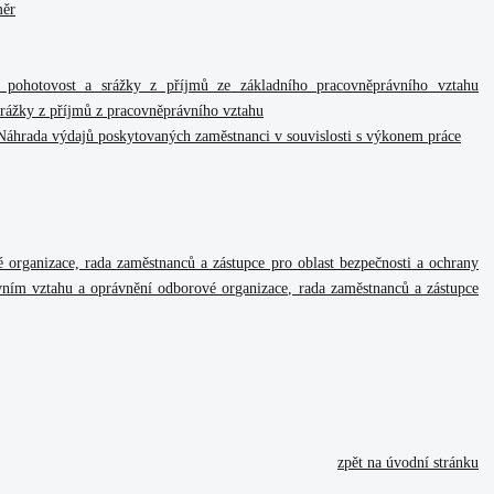
měr
pohotovost a srážky z příjmů ze základního pracovněprávního vztahu
rážky z příjmů z pracovněprávního vztahu
 Náhrada výdajů poskytovaných zaměstnanci v souvislosti s výkonem práce
 organizace, rada zaměstnanců a zástupce pro oblast bezpečnosti a ochrany
vním vztahu a oprávnění odborové organizace, rada zaměstnanců a zástupce
zpět na úvodní stránku