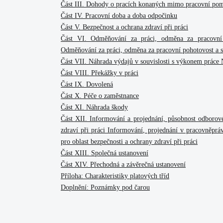
Část III. Dohody o pracích konaných mimo pracovní po
Část IV. Pracovní doba a doba odpočinku
Část V. Bezpečnost a ochrana zdraví při práci
Část VI. Odměňování za práci, odměna za pracovní 
Odměňování za práci, odměna za pracovní pohotovost a s
Část VII. Náhrada výdajů v souvislosti s výkonem práce
Část VIII. Překážky v práci
Část IX. Dovolená
Část X. Péče o zaměstnance
Část XI. Náhrada škody
Část XII. Informování a projednání, působnost odborové
zdraví při práci Informování, projednání v pracovněprá
pro oblast bezpečnosti a ochrany zdraví při práci
Část XIII. Společná ustanovení
Část XIV. Přechodná a závěrečná ustanovení
Příloha: Charakteristiky platových tříd
Doplnění: Poznámky pod čarou