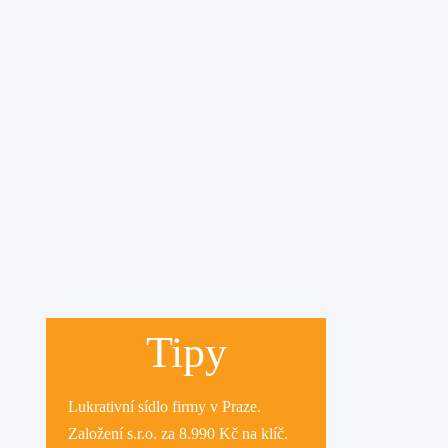
Tipy
Lukrativní
sídlo firmy
v Praze.
Založení s.r.o.
za 8.990 Kč na klíč.