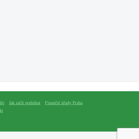
áře
Jak začít podnikat
Finanční úřady Praha
kt