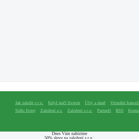
Jak založit s.r.o.
Když stačí živnost
Účty a daně
Virtuální kancel
Sídlo firmy
Založení a.s.
Založení s.r.o.
Partneři
RSS
Konta
Dnes Vám nabízíme
50% slevu na založení s.r.o.: