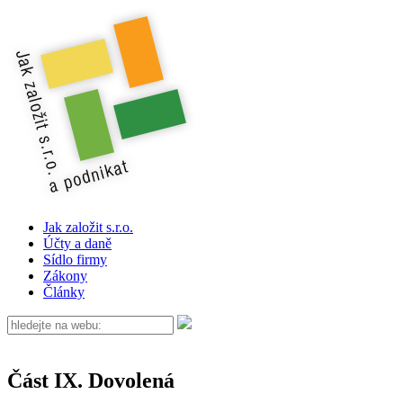
Jak založit s.r.o.
Účty a daně
Sídlo firmy
Zákony
Články
Část IX. Dovolená