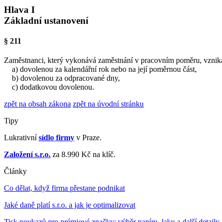
Hlava I
Základní ustanovení
§ 211
Zaměstnanci, který vykonává zaměstnání v pracovním poměru, vzniká
a) dovolenou za kalendářní rok nebo na její poměrnou část,
b) dovolenou za odpracované dny,
c) dodatkovou dovolenou.
zpět na obsah zákona
zpět na úvodní stránku
Tipy
Lukrativní
sídlo firmy
v Praze.
Založení s.r.o.
za 8.990 Kč na klíč.
Články
Co dělat, když firma přestane podnikat
Jaké daně platí s.r.o. a jak je optimalizovat
Tisk poukazů pro prémiové značky: výběr papíru, laku a další detaily,