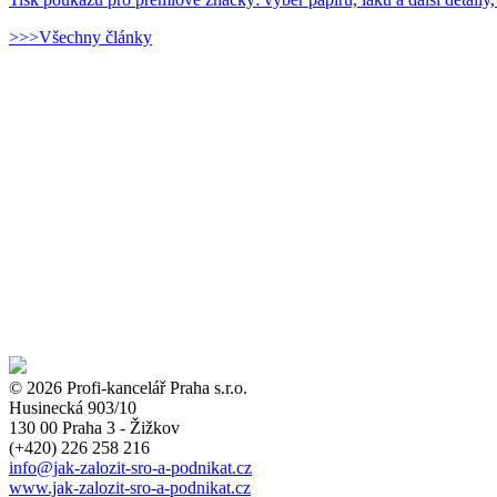
>>>Všechny články
© 2026 Profi-kancelář Praha s.r.o.
Husinecká 903/10
130 00 Praha 3 - Žižkov
(+420)
226 258 216
info
@jak-zalozit-sro-a-podnikat.cz
www.jak-zalozit-sro-a-podnikat.cz