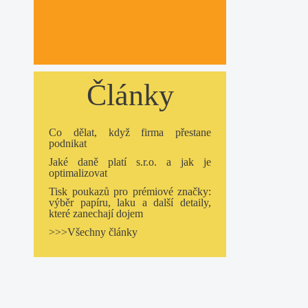
Články
Co dělat, když firma přestane
podnikat
Jaké daně platí s.r.o. a jak je
optimalizovat
Tisk poukazů pro prémiové značky:
výběr papíru, laku a další detaily,
které zanechají dojem
>>>Všechny články