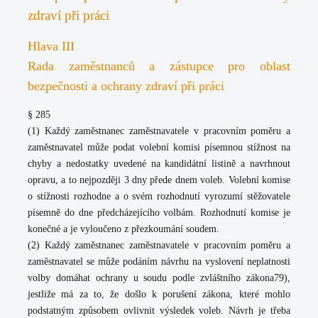
zdraví při práci
Hlava III
Rada zaměstnanců a zástupce pro oblast
bezpečnosti a ochrany zdraví při práci
§ 285
(1) Každý zaměstnanec zaměstnavatele v pracovním poměru a
zaměstnavatel může podat volební komisi písemnou stížnost na
chyby a nedostatky uvedené na kandidátní listině a navrhnout
opravu, a to nejpozději 3 dny přede dnem voleb. Volební komise
o stížnosti rozhodne a o svém rozhodnutí vyrozumí stěžovatele
písemně do dne předcházejícího volbám. Rozhodnutí komise je
konečné a je vyloučeno z přezkoumání soudem.
(2) Každý zaměstnanec zaměstnavatele v pracovním poměru a
zaměstnavatel se může podáním návrhu na vyslovení neplatnosti
volby domáhat ochrany u soudu podle zvláštního zákona79),
jestliže má za to, že došlo k porušení zákona, které mohlo
podstatným způsobem ovlivnit výsledek voleb. Návrh je třeba