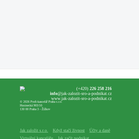
(+420)
226 258 216
info
@jak-zalozit-sro-a-podnikat.cz
www.jak-zalozit-sro-a-podnikat.cz
© 2026 Profi-kancelář Praha s.r.o.
Husinecká 903/10
130 00 Praha 3 - Žižkov
Jak založit s.r.o.
Když stačí živnost
Účty a daně
Virtuální kanceláře
Jak začít podnikat