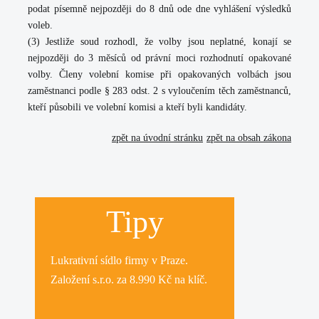
podat písemně nejpozději do 8 dnů ode dne vyhlášení výsledků
voleb.
(3) Jestliže soud rozhodl, že volby jsou neplatné, konají se
nejpozději do 3 měsíců od právní moci rozhodnutí opakované
volby. Členy volební komise při opakovaných volbách jsou
zaměstnanci podle § 283 odst. 2 s vyloučením těch zaměstnanců,
kteří působili ve volební komisi a kteří byli kandidáty.
zpět na úvodní stránku
zpět na obsah zákona
Tipy
Lukrativní
sídlo firmy
v Praze.
Založení s.r.o.
za 8.990 Kč na klíč.