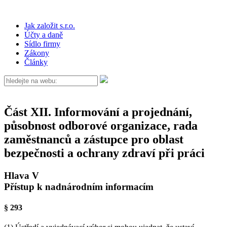
Jak založit s.r.o.
Účty a daně
Sídlo firmy
Zákony
Články
Část XII. Informování a projednání,
působnost odborové organizace, rada
zaměstnanců a zástupce pro oblast
bezpečnosti a ochrany zdraví při práci
Hlava V
Přístup k nadnárodním informacím
§ 293