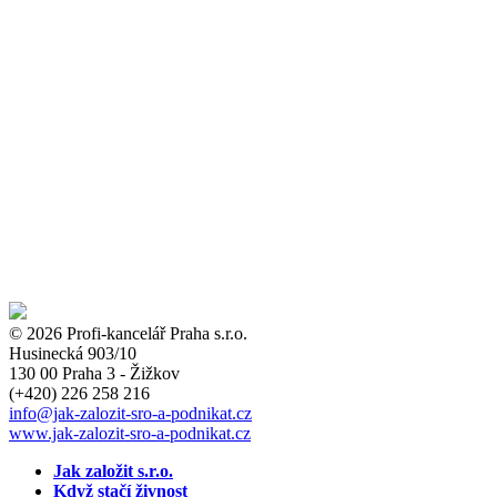
© 2026 Profi-kancelář Praha s.r.o.
Husinecká 903/10
130 00 Praha 3 - Žižkov
(+420)
226 258 216
info
@jak-zalozit-sro-a-podnikat.cz
www.jak-zalozit-sro-a-podnikat.cz
Jak založit s.r.o.
Když stačí živnost