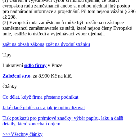
(1) Ústředí a vyjednávací výbor si mohou ujednat, že ustaví
evropskou radu zaměstnanců anebo si mohou ujednat jiný postup
pro nadnárodní informace a projednání. Při tom nejsou vázáni § 296
až 298.
(2) Evropská rada zaměstnanců může být rozšířena o zástupce
zaměstnanců zaměstnavatele ze států, které nejsou členy Evropské
unie, jestliže to ústředí a vyjednávací výbor ujednají.
zpět na obsah zákona
zpět na úvodní stránku
Tipy
Lukrativní
sídlo firmy
v Praze.
Založení s.r.o.
za 8.990 Kč na klíč.
Články
Co dělat, když firma přestane podnikat
Jaké daně platí s.r.o. a jak je optimalizovat
Tisk poukazů pro prémiové značky: výběr papíru, laku a další
detaily, které zanechají dojem
>>>Všechny články