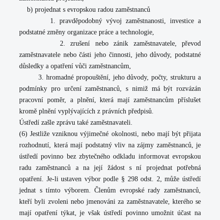
b) projednat s evropskou radou zaměstnanců
1. pravděpodobný vývoj zaměstnanosti, investice a
podstatné změny organizace práce a technologie,
2. zrušení nebo zánik zaměstnavatele, převod
zaměstnavatele nebo části jeho činnosti, jeho důvody, podstatné
důsledky a opatření vůči zaměstnancům,
3. hromadné propouštění, jeho důvody, počty, strukturu a
podmínky pro určení zaměstnanců, s nimiž má být rozvázán
pracovní poměr, a plnění, která mají zaměstnancům příslušet
kromě plnění vyplývajících z právních předpisů.
Ústředí zašle zprávu také zaměstnavateli.
(6) Jestliže vzniknou výjimečné okolnosti, nebo mají být přijata
rozhodnutí, která mají podstatný vliv na zájmy zaměstnanců, je
ústředí povinno bez zbytečného odkladu informovat evropskou
radu zaměstnanců a na její žádost s ní projednat potřebná
opatření. Je-li ustaven výbor podle § 298 odst. 2, může ústředí
jednat s tímto výborem. Členům evropské rady zaměstnanců,
kteří byli zvoleni nebo jmenováni za zaměstnavatele, kterého se
mají opatření týkat, je však ústředí povinno umožnit účast na