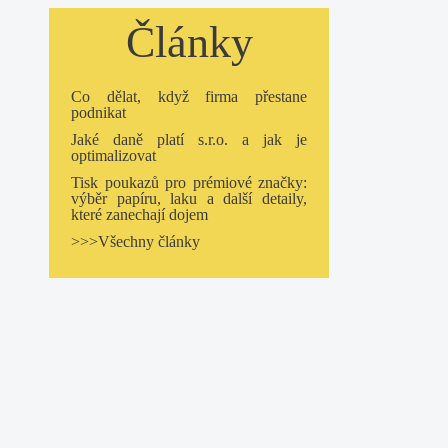
Články
Co dělat, když firma přestane
podnikat
Jaké daně platí s.r.o. a jak je
optimalizovat
Tisk poukazů pro prémiové značky:
výběr papíru, laku a další detaily,
které zanechají dojem
>>>Všechny články