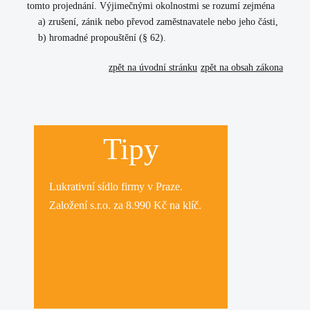
tomto projednání. Výjimečnými okolnostmi se rozumí zejména
a) zrušení, zánik nebo převod zaměstnavatele nebo jeho části,
b) hromadné propouštění (§ 62).
zpět na úvodní stránku
zpět na obsah zákona
Tipy
Lukrativní
sídlo firmy
v Praze.
Založení s.r.o.
za 8.990 Kč na klíč.