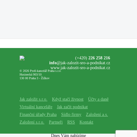
(+420)
226 258 216
info
@jak-zalozit-sro-a-podnikat.cz
www.jak-zalozit-sro-a-podnikat.cz
© 2026 Profi-kancelář Praha s.r.o.
Husinecká 903/10
130 00 Praha 3 - Žižkov
Jak založit s.r.o.
Když stačí živnost
Účty a daně
Virtuální kanceláře
Jak začít podnikat
Finanční úřady Praha
Sídlo firmy
Založení a.s.
Založení s.r.o.
Partneři
RSS
Kontakt
Dnes Vám nabízíme