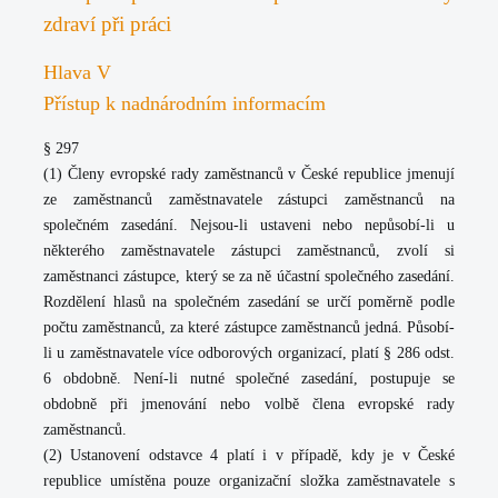
zdraví při práci
Hlava V
Přístup k nadnárodním informacím
§ 297
(1) Členy evropské rady zaměstnanců v České republice jmenují
ze zaměstnanců zaměstnavatele zástupci zaměstnanců na
společném zasedání. Nejsou-li ustaveni nebo nepůsobí-li u
některého zaměstnavatele zástupci zaměstnanců, zvolí si
zaměstnanci zástupce, který se za ně účastní společného zasedání.
Rozdělení hlasů na společném zasedání se určí poměrně podle
počtu zaměstnanců, za které zástupce zaměstnanců jedná. Působí-
li u zaměstnavatele více odborových organizací, platí § 286 odst.
6 obdobně. Není-li nutné společné zasedání, postupuje se
obdobně při jmenování nebo volbě člena evropské rady
zaměstnanců.
(2) Ustanovení odstavce 4 platí i v případě, kdy je v České
republice umístěna pouze organizační složka zaměstnavatele s