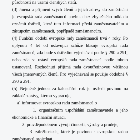
působností na území členských států.
(3) Jména a příjmení svých členů a jejich adresy do zaměstnání
je evropská rada zaměstnanců povinna bez zbytečného odkladu
oznámit ústředí, které tuto informaci předá zaměstnavatelům a
zástupcům zaměstnanců, popřípadě zaměstnancům.
(4) Funkční období evropské rady zaměstnanců trvá 4 roky. Po
uplynutí 4 let od ustavující schůze hlasuje evropská rada
zaměstnanců, zda bude s ústředím vyjednávat podle § 290 a 291,
nebo zda se ustaví evropská rada zaměstnanců podle tohoto
ustanovení. Rozhodnutí přijímá rada dvoutřetinovou většinou
všech jmenovaných členů. Pro vyjednávání se použije obdobně §
290 a 291.
(5) Nejméně jednou za kalendářní rok je ústředí povinno na
základě zprávy, kterou vypracuje,
a) informovat evropskou radu zaměstnanců o
1. organizačním uspořádání zaměstnavatele a jeho
ekonomické a finanční situaci,
2. pravděpodobném vývoji činnosti, výroby a prodeje,
3. záležitostech, které je povinno s evropskou radou
zaměstnanců projednat,