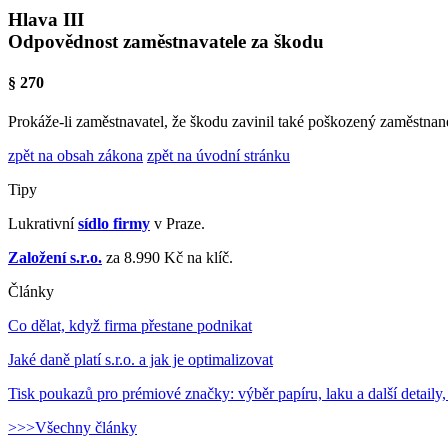
Hlava III
Odpovědnost zaměstnavatele za škodu
§ 270
Prokáže-li zaměstnavatel, že škodu zavinil také poškozený zaměstna
zpět na obsah zákona
zpět na úvodní stránku
Tipy
Lukrativní
sídlo firmy
v Praze.
Založení s.r.o.
za 8.990 Kč na klíč.
Články
Co dělat, když firma přestane podnikat
Jaké daně platí s.r.o. a jak je optimalizovat
Tisk poukazů pro prémiové značky: výběr papíru, laku a další detaily,
>>>Všechny články