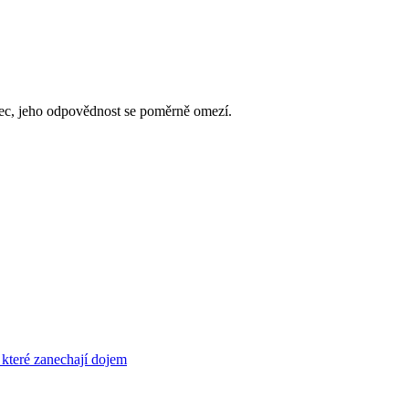
nec, jeho odpovědnost se poměrně omezí.
 které zanechají dojem