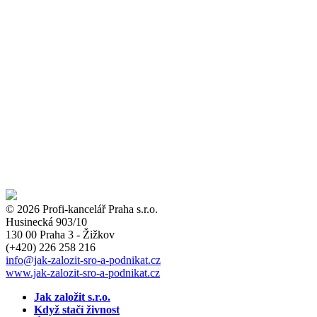
© 2026 Profi-kancelář Praha s.r.o.
Husinecká 903/10
130 00 Praha 3 - Žižkov
(+420)
226 258 216
info
@jak-zalozit-sro-a-podnikat.cz
www.jak-zalozit-sro-a-podnikat.cz
Jak založit s.r.o.
Když stačí živnost