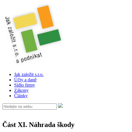
Jak založit s.r.o.
Účty a daně
Sídlo firmy
Zákony
Články
Část XI. Náhrada škody