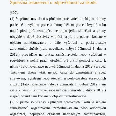
Společná ustanovení o odpovědnosti za škodu
§ 274
(1) V přímé souvislosti s plněním pracovních úkolů jsou úkony
potřebné k výkonu práce a úkony během práce obvyklé nebo
nutné před počátkem práce nebo po jejím skončení a úkony
obvyklé v době přestávky v práci na jídlo a oddech konané v
objektu zaměstnavatele a dále vyšetření u poskytovatele
zdravotních služeb (Tato novelizace nabývá účinnosti 1. dubna
2012.) prováděné na příkaz zaměstnavatele nebo vyšetření v
souvislosti s noční prací, ošetření při první pomoci a cesta k
němu (Tato novelizace nabývá účinnosti 1. dubna 2012.) a zpět.
Takovými úkony však nejsou cesta do zaměstnání a zpět,
stravování, vyšetření nebo ošetření u poskytovatele zdravotních
služeb (Tato novelizace nabývá účinnosti 1. dubna 2012.) ani
cesta k němu (Tato novelizace nabývá účinnosti 1. dubna 2012.)
a zpět, pokud není konána v objektu zaměstnavatele.
(2) V přímé souvislosti s plněním pracovních úkolů je školení
zaměstnanců organizované zaměstnavatelem nebo odborovou
organizací, popřípadě orgánem nadřízeným zaměstnavateli,