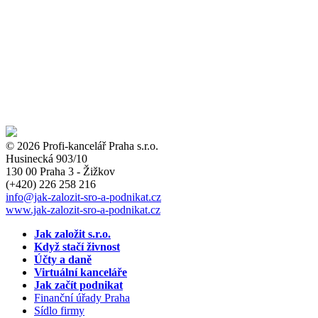
© 2026 Profi-kancelář Praha s.r.o.
Husinecká 903/10
130 00 Praha 3 - Žižkov
(+420)
226 258 216
info
@jak-zalozit-sro-a-podnikat.cz
www.jak-zalozit-sro-a-podnikat.cz
Jak založit s.r.o.
Když stačí živnost
Účty a daně
Virtuální kanceláře
Jak začít podnikat
Finanční úřady Praha
Sídlo firmy