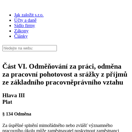
Jak založit s.r.o.
Účty a daně
Sídlo firmy
Zákony
Články
Část VI. Odměňování za práci, odměna
za pracovní pohotovost a srážky z příjmů
ze základního pracovněprávního vztahu
Hlava III
Plat
§ 134 Odměna
Za úspěšné splnění mimořádného nebo zvlášť významného
pracovního úkolu může zaměstnavatel poskytnout zaměstnanci