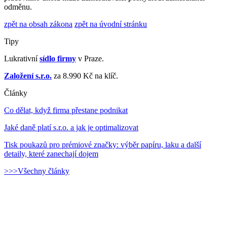
odměnu.
zpět na obsah zákona
zpět na úvodní stránku
Tipy
Lukrativní
sídlo firmy
v Praze.
Založení s.r.o.
za 8.990 Kč na klíč.
Články
Co dělat, když firma přestane podnikat
Jaké daně platí s.r.o. a jak je optimalizovat
Tisk poukazů pro prémiové značky: výběr papíru, laku a další
detaily, které zanechají dojem
>>>Všechny články