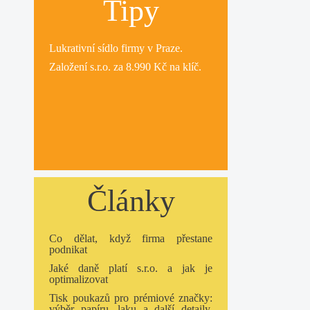
Tipy
Lukrativní
sídlo firmy
v Praze.
Založení s.r.o.
za 8.990 Kč na klíč.
Články
Co dělat, když firma přestane
podnikat
Jaké daně platí s.r.o. a jak je
optimalizovat
Tisk poukazů pro prémiové značky:
výběr papíru, laku a další detaily,