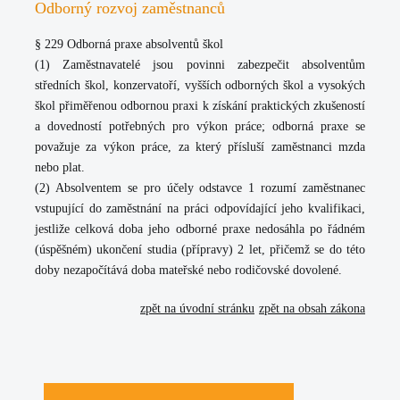
Odborný rozvoj zaměstnanců
§ 229 Odborná praxe absolventů škol
(1) Zaměstnavatelé jsou povinni zabezpečit absolventům
středních škol, konzervatoří, vyšších odborných škol a vysokých
škol přiměřenou odbornou praxi k získání praktických zkušeností
a dovedností potřebných pro výkon práce; odborná praxe se
považuje za výkon práce, za který přísluší zaměstnanci mzda
nebo plat.
(2) Absolventem se pro účely odstavce 1 rozumí zaměstnanec
vstupující do zaměstnání na práci odpovídající jeho kvalifikaci,
jestliže celková doba jeho odborné praxe nedosáhla po řádném
(úspěšném) ukončení studia (přípravy) 2 let, přičemž se do této
doby nezapočítává doba mateřské nebo rodičovské dovolené.
zpět na úvodní stránku
zpět na obsah zákona