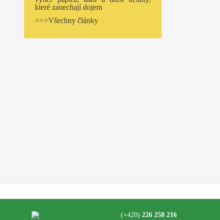
které zanechají dojem
>>>Všechny články
(+420)
226 258 216