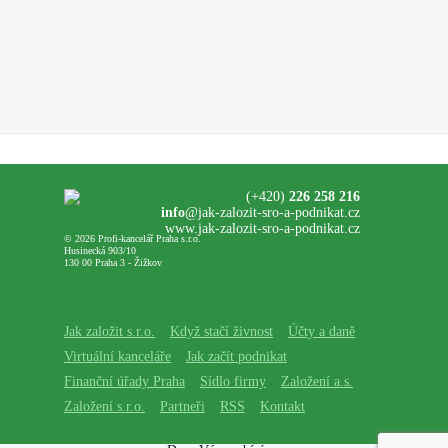
(+420)
226 258 216
info
@jak-zalozit-sro-a-podnikat.cz
www.jak-zalozit-sro-a-podnikat.cz
© 2026 Profi-kancelář Praha s.r.o.
Husinecká 903/10
130 00 Praha 3 - Žižkov
Jak založit s.r.o.
Když stačí živnost
Účty a daně
Virtuální kanceláře
Jak začít podnikat
Finanční úřady Praha
Sídlo firmy
Založení a.s.
Založení s.r.o.
Partneři
RSS
Kontakt