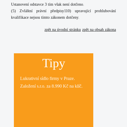
Ustanovení odstavce 3 tím však není dotčeno.
(5) Zvláštní právní předpisy110) upravující prohlubování
kvalifikace nejsou tímto zákonem dotčeny.
zpět na úvodní stránku
zpět na obsah zákona
Tipy
Lukrativní
sídlo firmy
v Praze.
Založení s.r.o.
za 8.990 Kč na klíč.