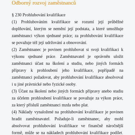
Odborný rozvoj zaměstnanců
§ 230 Prohlubování kvalifikace
(1) Prohlubováním kvalifikace se rozumí její průběžné
doplňování, kterým se nemění její podstata, a které umožňuje
zaměstnanci výkon sjednané práce; za prohlubování kvalifikace
se považuje též její udržování a obnovování.
(2) Zaměstnanec je povinen prohlubovat si svoji kvalifikaci k
výkonu sjednané práce. Zaměstnavatel je oprávněn uložit
zaměstnanci účast na školení a studiu, nebo jiných formách
přípravy k prohloubení jeho kvalifikace, popřípadě na
zaměstnanci požadovat, aby prohlubování kvalifikace absolvoval
i u jiné právnické nebo fyzické osoby.
(3) Účast na školení nebo jiných formách přípravy anebo studiu
za účelem prohloubení kvalifikace se považuje za výkon práce,
za který přísluší zaměstnanci mzda nebo plat.
(4) Náklady vynaložené na prohlubování kvalifikace je povinen
hradit zaměstnavatel. Požaduje-li zaměstnanec, aby mohl
absolvovat prohlubování kvalifikace ve finančně náročnější
formě, může se na nákladech prohlubování kvalifikace podílet.