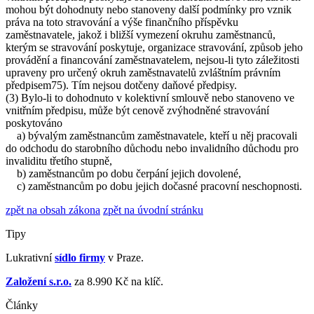
mohou být dohodnuty nebo stanoveny další podmínky pro vznik
práva na toto stravování a výše finančního příspěvku
zaměstnavatele, jakož i bližší vymezení okruhu zaměstnanců,
kterým se stravování poskytuje, organizace stravování, způsob jeho
provádění a financování zaměstnavatelem, nejsou-li tyto záležitosti
upraveny pro určený okruh zaměstnavatelů zvláštním právním
předpisem75). Tím nejsou dotčeny daňové předpisy.
(3) Bylo-li to dohodnuto v kolektivní smlouvě nebo stanoveno ve
vnitřním předpisu, může být cenově zvýhodněné stravování
poskytováno
a) bývalým zaměstnancům zaměstnavatele, kteří u něj pracovali
do odchodu do starobního důchodu nebo invalidního důchodu pro
invaliditu třetího stupně,
b) zaměstnancům po dobu čerpání jejich dovolené,
c) zaměstnancům po dobu jejich dočasné pracovní neschopnosti.
zpět na obsah zákona
zpět na úvodní stránku
Tipy
Lukrativní
sídlo firmy
v Praze.
Založení s.r.o.
za 8.990 Kč na klíč.
Články