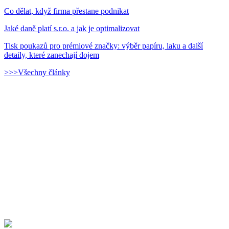
Co dělat, když firma přestane podnikat
Jaké daně platí s.r.o. a jak je optimalizovat
Tisk poukazů pro prémiové značky: výběr papíru, laku a další
detaily, které zanechají dojem
>>>Všechny články