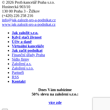
© 2026 Profi-kancelář Praha s.r.o.
Husinecká 903/10
130 00 Praha 3 - Žižkov
(+420)
226 258 216
info
@jak-zalozit-sro-a-podnikat.cz
www.jak-zalozit-sro-a-podnikat.cz
Jak založit s.r.o.
Když stačí živnost
Účty a daně
Virtuální kanceláře
Jak začít podnikat
Finanční úřady Praha
Sídlo firmy
Založení a.s.
Založení s.r.o.
Partneři
RSS
Kontakt
Dnes Vám nabízíme
50% slevu na založení s.r.o.:
více zde