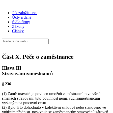
Jak založit s.r.o.
Účty a daně
Sídlo firmy
Zákony
Články
Část X. Péče o zaměstnance
Hlava III
Stravování zaměstnanců
§ 236
(1) Zaměstnavatel je povinen umožnit zaměstnancům ve všech
směnách stravování; tuto povinnost nemá vůči zaměstnancům
vyslaným na pracovní cestu.
(2) Bylo-li to dohodnuto v kolektivní smlouvě nebo stanoveno ve
vnitřním předpisu, poskytuje se zaměstnancům stravování; zároveň