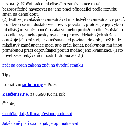
nezbytný. Noční práce mladistvého zaměstnance musí
bezprostředně navazovat na jeho práci připadající podle rozvrhu
směn na denní dobu.
(2) Jestliže je zakázáno zaměstnávat mladistvého zaměstnance prací,
pro kterou se mu dostalo výchovy k povolání, protože je její výkon
mladistvým zaměstnancům zakázán nebo protože podle lékařského
posudku vydaného poskytovatelem pracovnělékařských služeb
ohrožuje jeho zdraví, je zaměstnavatel povinen do doby, než bude
mladistvý zaměstnanec moci tuto práci konat, poskytnout mu jinou
přiměřenou práci odpovídající pokud možno jeho kvalifikaci. (Tato
novelizace nabývá účinnosti 1. dubna 2012.)
zpět na obsah zákona
zpět na úvodní stránku
Tipy
Lukrativní
sídlo firmy
v Praze.
Založení s.r.o.
za 8.990 Kč na klíč.
Články
Co dělat, když firma přestane podnikat
Jaké daně platí s.r.o. a jak je optimalizovat