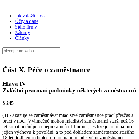
Jak založit s.r.o.
Účty a daně
Sídlo firmy
Zákony
Články
Část X. Péče o zaměstnance
Hlava IV
Zvláštní pracovní podmínky některých zaměstnanců
§ 245
(1) Zakazuje se zaměstnávat mladistvé zaměstnance prací přesčas a
prací v noci. Výjimečně mohou mladiství zaměstnanci starší než 16
let konat noční práci nepřesahující 1 hodinu, jestliže je to třeba pro
jejich výchovu k povolání, a to pod dohledem zaměstnance staršího
18 let, je-li tento dohled pro ochranu mladistvého zaměstnance