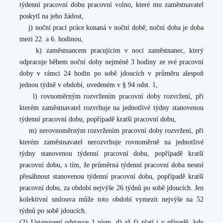
týdenní pracovní dobu pracovní volno, které mu zaměstnavatel
poskytl na jeho žádost,
j) noční prací práce konaná v noční době; noční doba je doba
mezi 22. a 6. hodinou,
k) zaměstnancem pracujícím v noci zaměstnanec, který
odpracuje během noční doby nejméně 3 hodiny ze své pracovní
doby v rámci 24 hodin po sobě jdoucích v průměru alespoň
jednou týdně v období, uvedeném v § 94 odst. 1,
l) rovnoměrným rozvržením pracovní doby rozvržení, při
kterém zaměstnavatel rozvrhuje na jednotlivé týdny stanovenou
týdenní pracovní dobu, popřípadě kratší pracovní dobu,
m) nerovnoměrným rozvržením pracovní doby rozvržení, při
kterém zaměstnavatel nerozvrhuje rovnoměrně na jednotlivé
týdny stanovenou týdenní pracovní dobu, popřípadě kratší
pracovní dobu, s tím, že průměrná týdenní pracovní doba nesmí
přesáhnout stanovenou týdenní pracovní dobu, popřípadě kratší
pracovní dobu, za období nejvýše 26 týdnů po sobě jdoucích. Jen
kolektivní smlouva může toto období vymezit nejvýše na 52
týdnů po sobě jdoucích.
(2) Ustanovení odstavce 1 písm. d) až f) platí i v případě, kdy