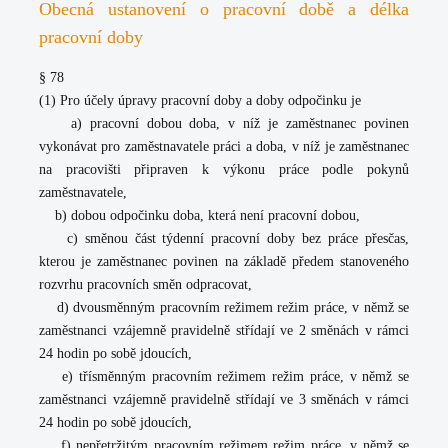
Obecná ustanovení o pracovní době a délka
pracovní doby
§ 78
(1) Pro účely úpravy pracovní doby a doby odpočinku je
a) pracovní dobou doba, v níž je zaměstnanec povinen
vykonávat pro zaměstnavatele práci a doba, v níž je zaměstnanec
na pracovišti připraven k výkonu práce podle pokynů
zaměstnavatele,
b) dobou odpočinku doba, která není pracovní dobou,
c) směnou část týdenní pracovní doby bez práce přesčas,
kterou je zaměstnanec povinen na základě předem stanoveného
rozvrhu pracovních směn odpracovat,
d) dvousměnným pracovním režimem režim práce, v němž se
zaměstnanci vzájemně pravidelně střídají ve 2 směnách v rámci
24 hodin po sobě jdoucích,
e) třísměnným pracovním režimem režim práce, v němž se
zaměstnanci vzájemně pravidelně střídají ve 3 směnách v rámci
24 hodin po sobě jdoucích,
f) nepřetržitým pracovním režimem režim práce, v němž se