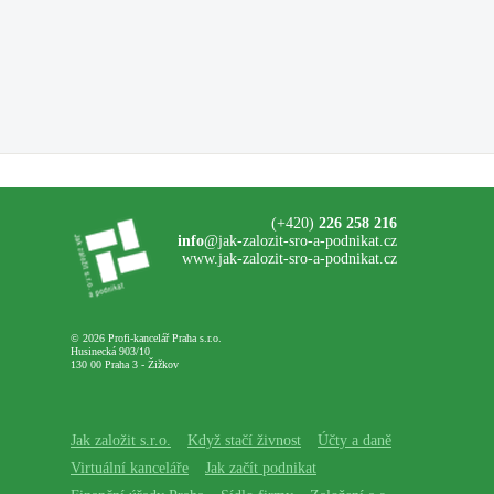
(+420)
226 258 216
info
@jak-zalozit-sro-a-podnikat.cz
www.jak-zalozit-sro-a-podnikat.cz
© 2026 Profi-kancelář Praha s.r.o.
Husinecká 903/10
130 00 Praha 3 - Žižkov
Jak založit s.r.o.
Když stačí živnost
Účty a daně
Virtuální kanceláře
Jak začít podnikat