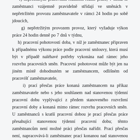
zaměstnanci vzájemně pravidelně střídají ve směnách v
nepřetržitém provozu zaměstnavatele v rámci 24 hodin po sobě
jdoucích,
g) nepřetržitým provozem provoz, který vyžaduje výkon
práce 24 hodin denně po 7 dnů v týdnu,
h) pracovní pohotovostí doba, v níž je zaměstnanec připraven
k případnému výkonu práce podle pracovní smlouvy, která musí
být v případě naléhavé potřeby vykonána nad rámec jeho
rozvrhu pracovních směn. Pracovní pohotovost může být jen na
jiném místě dohodnutém se zaměstnancem, odlišném od
pracovišť zaměstnavatele,
i) prací přesčas práce konaná zaměstnancem na příkaz
zaměstnavatele nebo s jeho souhlasem nad stanovenou týdenní
pracovní dobu vyplývající z předem stanoveného rozvržení
pracovní doby a konaná mimo rámec rozvrhu pracovních směn.
U zaměstnanců s kratší pracovní dobou je prací přesčas práce
přesahující stanovenou týdenní pracovní dobu; těmto
zaměstnancům není možné práci přesčas nařídit. Prací přesčas
není, napracovává-li zaměstnanec prací konanou nad stanovenou