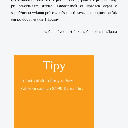
při pravidelném střídání zaměstnanců ve směnách dojde k
souběžnému výkonu práce zaměstnanců navazujících směn, avšak
jen po dobu nejvýše 1 hodiny.
zpět na úvodní stránku
zpět na obsah zákona
Tipy
Lukrativní
sídlo firmy
v Praze.
Založení s.r.o.
za 8.990 Kč na klíč.