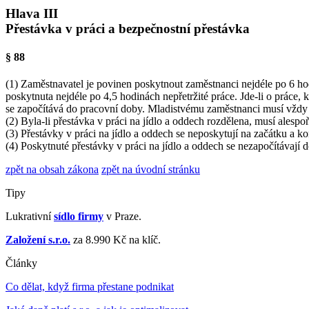
Hlava III
Přestávka v práci a bezpečnostní přestávka
§ 88
(1) Zaměstnavatel je povinen poskytnout zaměstnanci nejdéle po 6 hod
poskytnuta nejdéle po 4,5 hodinách nepřetržité práce. Jde-li o práce,
se započítává do pracovní doby. Mladistvému zaměstnanci musí vždy b
(2) Byla-li přestávka v práci na jídlo a oddech rozdělena, musí alespoň
(3) Přestávky v práci na jídlo a oddech se neposkytují na začátku a k
(4) Poskytnuté přestávky v práci na jídlo a oddech se nezapočítávají 
zpět na obsah zákona
zpět na úvodní stránku
Tipy
Lukrativní
sídlo firmy
v Praze.
Založení s.r.o.
za 8.990 Kč na klíč.
Články
Co dělat, když firma přestane podnikat