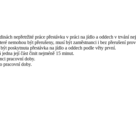
inách nepřetržité práce přestávku v práci na jídlo a oddech v trvání 
 které nemohou být přerušeny, musí být zaměstnanci i bez přerušení pro
ýt poskytnuta přestávka na jídlo a oddech podle věty první.
 jedna její část činit nejméně 15 minut.
onci pracovní doby.
do pracovní doby.