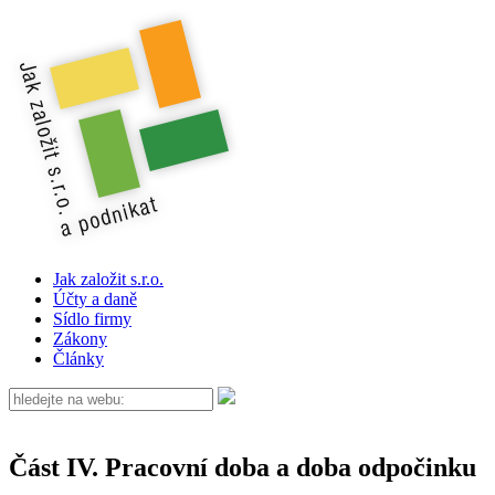
Jak založit s.r.o.
Účty a daně
Sídlo firmy
Zákony
Články
Část IV. Pracovní doba a doba odpočinku