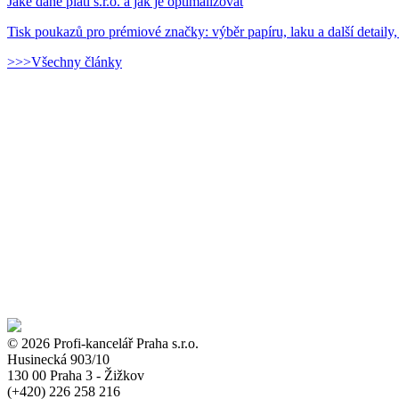
Jaké daně platí s.r.o. a jak je optimalizovat
Tisk poukazů pro prémiové značky: výběr papíru, laku a další detaily,
>>>Všechny články
© 2026 Profi-kancelář Praha s.r.o.
Husinecká 903/10
130 00 Praha 3 - Žižkov
(+420)
226 258 216