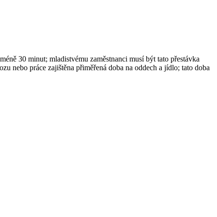
nejméně 30 minut; mladistvému zaměstnanci musí být tato přestávka
vozu nebo práce zajištěna přiměřená doba na oddech a jídlo; tato doba