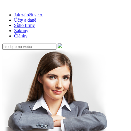
Jak založit s.r.o.
Účty a daně
Sídlo firmy
Zákony
Články