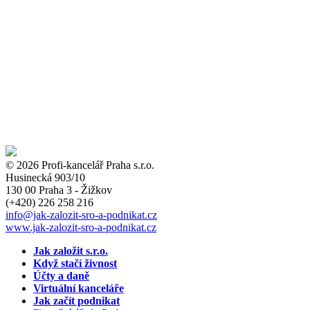
© 2026 Profi-kancelář Praha s.r.o.
Husinecká 903/10
130 00 Praha 3 - Žižkov
(+420)
226 258 216
info
@jak-zalozit-sro-a-podnikat.cz
www.jak-zalozit-sro-a-podnikat.cz
Jak založit s.r.o.
Když stačí živnost
Účty a daně
Virtuální kanceláře
Jak začít podnikat