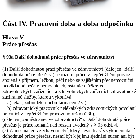
Část IV. Pracovní doba a doba odpočinku
Hlava V
Práce přesčas
§ 93a Další dohodnutá práce přesčas ve zdravotnictví
(1) Další dohodnutou prací přesčas ve zdravotnictví (dále jen „další
dohodnutá práce přesčas“) se rozumí práce v nepřetržitém provozu
spojená s příjmem, léčbou, péčí nebo se zajištěním přednemocniční
neodkladné péče v nemocnicích, ostatních lůžkových
zdravotnických zařízeních a zdravotnických zařízeních zdravotnické
záchranné služby, kterou vykonává
a) lékař, zubní lékař nebo farmaceut23a),
b) zdravotnický pracovník nelékařských zdravotnických povolání
pracující v nepřetržitém pracovním režimu23b),
(dále jen „zaměstnanec ve zdravotnictví“). Další dohodnutá práce
přesčas je práce konaná nad rozsah uvedený v § 93 odst. 4.
(2) Zaměstnanec ve zdravotnictví, který nesouhlasí s výkonem další
dohodnuté práce přesčas, nesmí být k jejímu sjednání nucen ani být