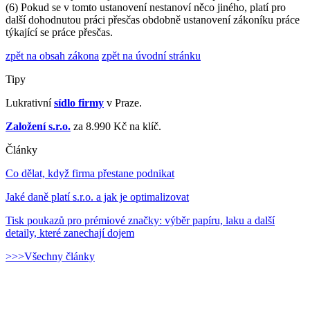
(6) Pokud se v tomto ustanovení nestanoví něco jiného, platí pro
další dohodnutou práci přesčas obdobně ustanovení zákoníku práce
týkající se práce přesčas.
zpět na obsah zákona
zpět na úvodní stránku
Tipy
Lukrativní
sídlo firmy
v Praze.
Založení s.r.o.
za 8.990 Kč na klíč.
Články
Co dělat, když firma přestane podnikat
Jaké daně platí s.r.o. a jak je optimalizovat
Tisk poukazů pro prémiové značky: výběr papíru, laku a další
detaily, které zanechají dojem
>>>Všechny články