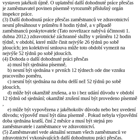
vystaven jakékoli újmě. O uplatnění další dohodnuté práce přesčas
je zaměstnavatel povinen písemně vyrozumět příslušný orgán
inspekce práce.
(3) Další dohodnutá práce přesčas zaměstnanců ve zdravotnictví
nesmí přesáhnout v průměru 8 hodin týdně, a v případě
zaměstnanců poskytovatele (Tato novelizace nabývá účinnosti 1.
dubna 2012.) zdravotnické záchranné služby v průměru 12 hodin
týdně, v období, které může činit nejvýše 26 týdnů po sobě
jdoucích; jen kolektivní smlouva může toto období vymezit na
nejvýše 52 týdnů po sobě jdoucích.
(4) Dohoda o další dohodnuté práci přesčas
a) musí být sjednána písemně,
b) nesmí být sjednána v prvních 12 týdnech ode dne vzniku
pracovního poměru,
c) nesmí být sjednána na dobu delší než 52 týdnů po sobě
jdoucích,
d) může být okamžitě zrušena, a to i bez udání důvodu v období
12 týdnů od sjednání; okamžité zrušení musí být provedeno písemně
,
e) může být vypovězena z jakéhokoliv důvodu nebo bez uvedení
důvodu; výpověď musí být dána písemně . Pokud nebyla výpovědní
doba sjednána kratší, činí 2 měsíce a musí být stejná pro
zaměstnavatele i zaměstnance ve zdravotnictví.
(5) Zaměstnavatel vede aktuální seznam všech zaměstnanců ve
zdravotnictví vykonávajících další dohodnutou práci přesčas.