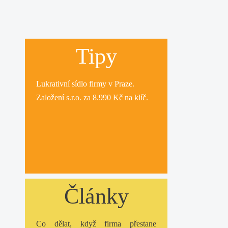
Tipy
Lukrativní
sídlo firmy
v Praze.
Založení s.r.o.
za 8.990 Kč na klíč.
Články
Co dělat, když firma přestane