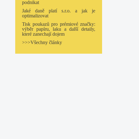
podnikat
Jaké daně platí s.r.o. a jak je
optimalizovat
Tisk poukazů pro prémiové značky:
výběr papíru, laku a další detaily,
které zanechají dojem
>>>Všechny články