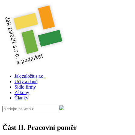
Jak založit s.r.o.
Účty a daně
Sídlo firmy
Zákony
Články
Část II. Pracovní poměr