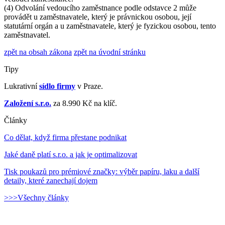
(4) Odvolání vedoucího zaměstnance podle odstavce 2 může
provádět u zaměstnavatele, který je právnickou osobou, její
statutární orgán a u zaměstnavatele, který je fyzickou osobou, tento
zaměstnavatel.
zpět na obsah zákona
zpět na úvodní stránku
Tipy
Lukrativní
sídlo firmy
v Praze.
Založení s.r.o.
za 8.990 Kč na klíč.
Články
Co dělat, když firma přestane podnikat
Jaké daně platí s.r.o. a jak je optimalizovat
Tisk poukazů pro prémiové značky: výběr papíru, laku a další
detaily, které zanechají dojem
>>>Všechny články