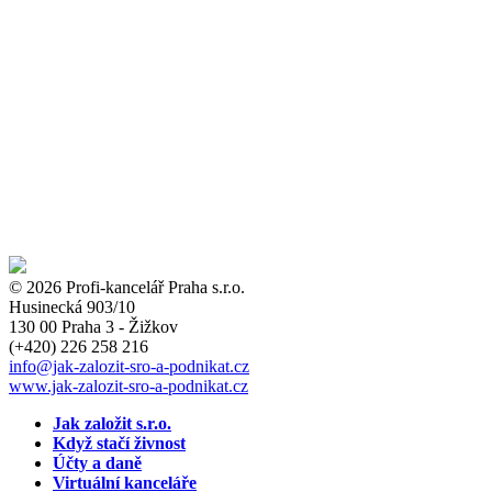
© 2026 Profi-kancelář Praha s.r.o.
Husinecká 903/10
130 00 Praha 3 - Žižkov
(+420)
226 258 216
info
@jak-zalozit-sro-a-podnikat.cz
www.jak-zalozit-sro-a-podnikat.cz
Jak založit s.r.o.
Když stačí živnost
Účty a daně
Virtuální kanceláře