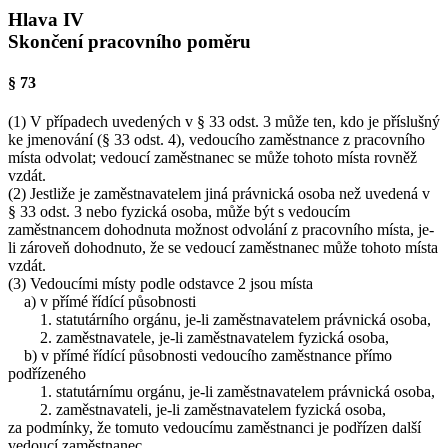
Hlava IV
Skončení pracovního poměru
§ 73
(1) V případech uvedených v § 33 odst. 3 může ten, kdo je příslušný
ke jmenování (§ 33 odst. 4), vedoucího zaměstnance z pracovního
místa odvolat; vedoucí zaměstnanec se může tohoto místa rovněž
vzdát.
(2) Jestliže je zaměstnavatelem jiná právnická osoba než uvedená v
§ 33 odst. 3 nebo fyzická osoba, může být s vedoucím
zaměstnancem dohodnuta možnost odvolání z pracovního místa, je-
li zároveň dohodnuto, že se vedoucí zaměstnanec může tohoto místa
vzdát.
(3) Vedoucími místy podle odstavce 2 jsou místa
a) v přímé řídící působnosti
1. statutárního orgánu, je-li zaměstnavatelem právnická osoba,
2. zaměstnavatele, je-li zaměstnavatelem fyzická osoba,
b) v přímé řídící působnosti vedoucího zaměstnance přímo
podřízeného
1. statutárnímu orgánu, je-li zaměstnavatelem právnická osoba,
2. zaměstnavateli, je-li zaměstnavatelem fyzická osoba,
za podmínky, že tomuto vedoucímu zaměstnanci je podřízen další
vedoucí zaměstnanec.