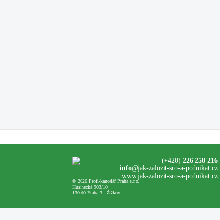
(+420)
226 258 216
info
@jak-zalozit-sro-a-podnikat.cz
www.jak-zalozit-sro-a-podnikat.cz
© 2026 Profi-kancelář Praha s.r.o.
Husinecká 903/10
130 00 Praha 3 - Žižkov