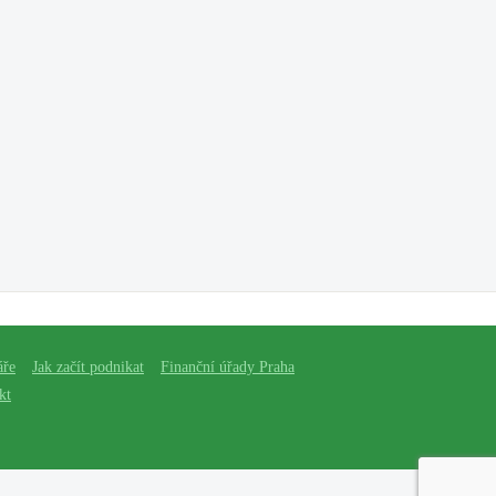
áře
Jak začít podnikat
Finanční úřady Praha
kt