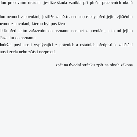
lou pracovním úrazem, jestliže škoda vznikla při plnění pracovních úkolů
ou nemocí z povolání, jestliže zaměstnanec naposledy před jejím zjištěním
nemoc z povolání, kterou byl postižen.
iklá před jejím zařazením do seznamu nemocí z povolání, a to od jejího
zařazením do seznamu.
držel povinnosti vyplývající z právních a ostatních předpisů k zajištění
osti zcela nebo zčásti nezprostí.
zpět na úvodní stránku
zpět na obsah zákona