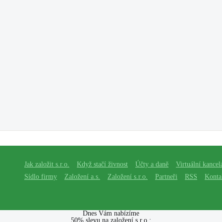
Jak založit s.r.o.
Když stačí živnost
Účty a daně
Virtuální kancel
Sídlo firmy
Založení a.s.
Založení s.r.o.
Partneři
RSS
Konta
Dnes Vám nabízíme
50% slevu na založení s.r.o.: