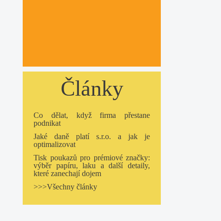
Články
Co dělat, když firma přestane
podnikat
Jaké daně platí s.r.o. a jak je
optimalizovat
Tisk poukazů pro prémiové značky:
výběr papíru, laku a další detaily,
které zanechají dojem
>>>Všechny články