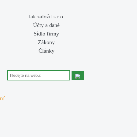
Jak založit s.r.o.
Účty a daně
Sídlo firmy
Zákony
Články
ní