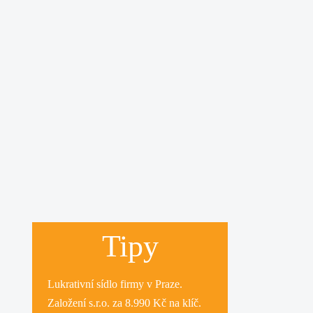
Tipy
Lukrativní
sídlo firmy
v Praze.
Založení s.r.o.
za 8.990 Kč na klíč.