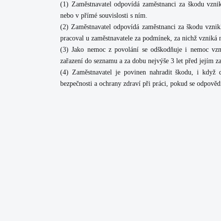
(1) Zaměstnavatel odpovídá zaměstnanci za škodu vznik
nebo v přímé souvislosti s ním.
(2) Zaměstnavatel odpovídá zaměstnanci za škodu vznikl
pracoval u zaměstnavatele za podmínek, za nichž vzniká 
(3) Jako nemoc z povolání se odškodňuje i nemoc vzn
zařazení do seznamu a za dobu nejvýše 3 let před jejím 
(4) Zaměstnavatel je povinen nahradit škodu, i když do
bezpečnosti a ochrany zdraví při práci, pokud se odpovědn