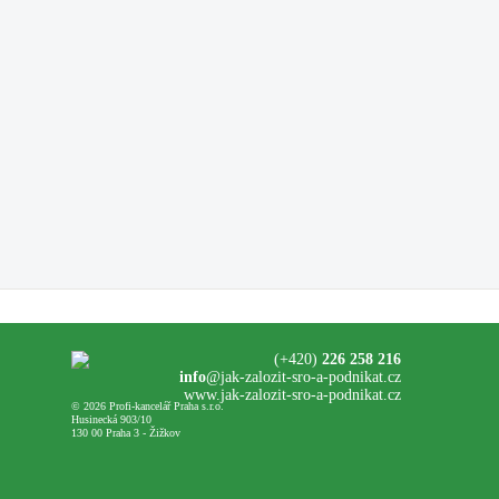
(+420)
226 258 216
info
@jak-zalozit-sro-a-podnikat.cz
www.jak-zalozit-sro-a-podnikat.cz
© 2026 Profi-kancelář Praha s.r.o.
Husinecká 903/10
130 00 Praha 3 - Žižkov