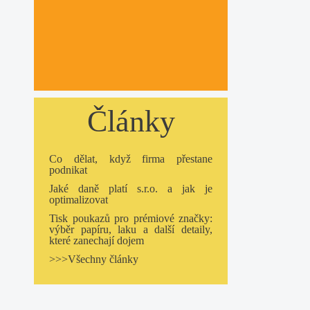
Články
Co dělat, když firma přestane
podnikat
Jaké daně platí s.r.o. a jak je
optimalizovat
Tisk poukazů pro prémiové značky:
výběr papíru, laku a další detaily,
které zanechají dojem
>>>Všechny články