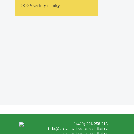
>>>Všechny články
(+420)
226 258 216
info
@jak-zalozit-sro-a-podnikat.cz
www.jak-zalozit-sro-a-podnikat.cz