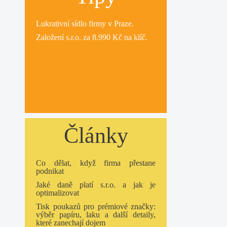
Lukrativní
sídlo firmy
v Praze.
Založení s.r.o.
za 8.990 Kč na klíč.
Články
Co dělat, když firma přestane
podnikat
Jaké daně platí s.r.o. a jak je
optimalizovat
Tisk poukazů pro prémiové značky:
výběr papíru, laku a další detaily,
které zanechají dojem