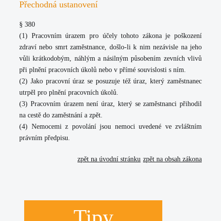
Přechodná ustanovení
§ 380
(1) Pracovním úrazem pro účely tohoto zákona je poškození
zdraví nebo smrt zaměstnance, došlo-li k nim nezávisle na jeho
vůli krátkodobým, náhlým a násilným působením zevních vlivů
při plnění pracovních úkolů nebo v přímé souvislosti s ním.
(2) Jako pracovní úraz se posuzuje též úraz, který zaměstnanec
utrpěl pro plnění pracovních úkolů.
(3) Pracovním úrazem není úraz, který se zaměstnanci přihodil
na cestě do zaměstnání a zpět.
(4) Nemocemi z povolání jsou nemoci uvedené ve zvláštním
právním předpisu.
zpět na úvodní stránku
zpět na obsah zákona
Tipy