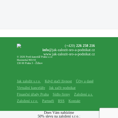
(+420)
226 258 216
info
@jak-zalozit-sro-a-podnikat.cz
www.jak-zalozit-sro-a-podnikat.cz
© 2026 Profi-kancelář Praha s.r.o.
Husinecká 903/10
130 00 Praha 3 - Žižkov
Jak založit s.r.o.
Když stačí živnost
Účty a daně
Virtuální kanceláře
Jak začít podnikat
Finanční úřady Praha
Sídlo firmy
Založení a.s.
Založení s.r.o.
Partneři
RSS
Kontakt
Dnes Vám nabízíme
50% slevu na založení s.r.o.: