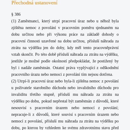
Přechodná ustanovení
§ 386
(1) Zaměstnanci, který utrpí pracovní úraz nebo u něhož byla
zjištěna nemoc z povolání v pracovním poměru sjednaném na
dobu určitou nebo při výkonu práce na základě dohody o
pracovní činnosti uzavřené na dobu určitou, přísluší náhrada za
ztrátu na výdělku jen do doby, kdy měl tento pracovněprávní
vztah skončit. Po této době přísluší náhrada za ztrátu na výdělku,
jestliže je možné podle okolností předpokládat, že postižený by
byl i nadále zaměstnán. Ostatní práva vyplývající z odškodnění
pracovního úrazu nebo nemoci z povolání tím nejsou dotčena.
(2) Utrpí-li pracovní úraz nebo byla-li zjištěna nemoc z povolání
u poživatele starobního důchodu nebo invalidního důchodu pro
invaliditu třetího stupně, přísluší mu náhrada za ztrátu na
výdělku po dobu, pokud nepřestal být zaměstnán z důvodů, které
nesouvisí s pracovním úrazem nebo nemocí z povolání;
nepracuje-li z důvodů, které souvisí s pracovním úrazem nebo
nemocí z povolání, přísluší mu náhrada za ztrátu na výdělku po
dobu, po kterou by vzhledem ke svému zdravotnímu stavu před