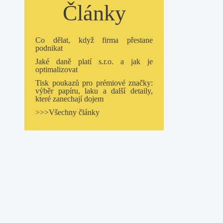
Články
Co dělat, když firma přestane
podnikat
Jaké daně platí s.r.o. a jak je
optimalizovat
Tisk poukazů pro prémiové značky:
výběr papíru, laku a další detaily,
které zanechají dojem
>>>Všechny články