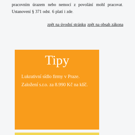
pracovním úrazem nebo nemocí z povolání mohl pracovat.
Ustanovení § 371 odst. 6 platí i zde.
zpět na úvodní stránku
zpět na obsah zákona
Tipy
Lukrativní
sídlo firmy
v Praze.
Založení s.r.o.
za 8.990 Kč na klíč.