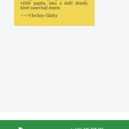
výběr papíru, laku a další detaily,
které zanechají dojem
>>>Všechny články