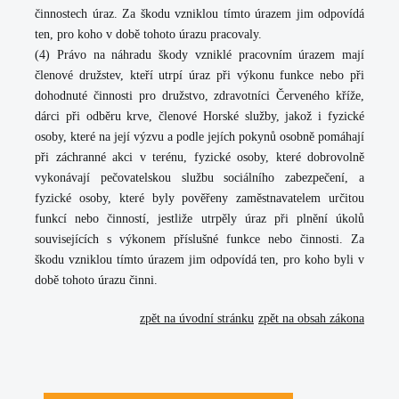
činnostech úraz. Za škodu vzniklou tímto úrazem jim odpovídá
ten, pro koho v době tohoto úrazu pracovaly.
(4) Právo na náhradu škody vzniklé pracovním úrazem mají
členové družstev, kteří utrpí úraz při výkonu funkce nebo při
dohodnuté činnosti pro družstvo, zdravotníci Červeného kříže,
dárci při odběru krve, členové Horské služby, jakož i fyzické
osoby, které na její výzvu a podle jejích pokynů osobně pomáhají
při záchranné akci v terénu, fyzické osoby, které dobrovolně
vykonávají pečovatelskou službu sociálního zabezpečení, a
fyzické osoby, které byly pověřeny zaměstnavatelem určitou
funkcí nebo činností, jestliže utrpěly úraz při plnění úkolů
souvisejících s výkonem příslušné funkce nebo činnosti. Za
škodu vzniklou tímto úrazem jim odpovídá ten, pro koho byli v
době tohoto úrazu činni.
zpět na úvodní stránku
zpět na obsah zákona