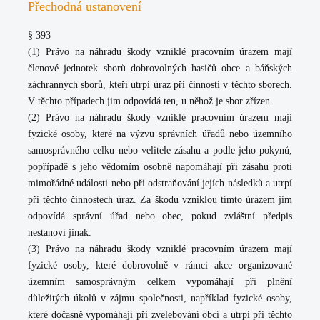
Přechodná ustanovení
§ 393
(1) Právo na náhradu škody vzniklé pracovním úrazem mají
členové jednotek sborů dobrovolných hasičů obce a báňských
záchranných sborů, kteří utrpí úraz při činnosti v těchto sborech.
V těchto případech jim odpovídá ten, u něhož je sbor zřízen.
(2) Právo na náhradu škody vzniklé pracovním úrazem mají
fyzické osoby, které na výzvu správních úřadů nebo územního
samosprávného celku nebo velitele zásahu a podle jeho pokynů,
popřípadě s jeho vědomím osobně napomáhají při zásahu proti
mimořádné události nebo při odstraňování jejích následků a utrpí
při těchto činnostech úraz. Za škodu vzniklou tímto úrazem jim
odpovídá správní úřad nebo obec, pokud zvláštní předpis
nestanoví jinak.
(3) Právo na náhradu škody vzniklé pracovním úrazem mají
fyzické osoby, které dobrovolně v rámci akce organizované
územním samosprávným celkem vypomáhají při plnění
důležitých úkolů v zájmu společnosti, například fyzické osoby,
které dočasně vypomáhají při zvelebování obcí a utrpí při těchto