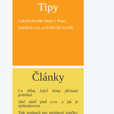
Tipy
Lukrativní
sídlo firmy
v Praze.
Založení s.r.o.
za 8.990 Kč na klíč.
Články
Co dělat, když firma přestane
podnikat
Jaké daně platí s.r.o. a jak je
optimalizovat
Tisk poukazů pro prémiové značky: