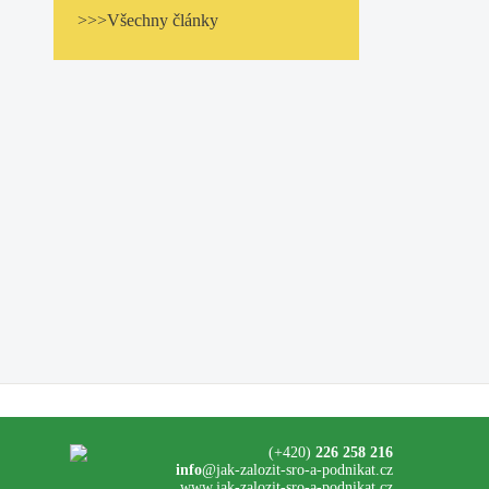
>>>Všechny články
(+420)
226 258 216
info
@jak-zalozit-sro-a-podnikat.cz
www.jak-zalozit-sro-a-podnikat.cz