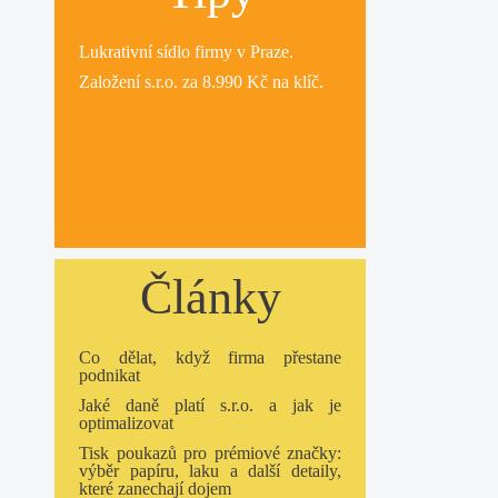
Lukrativní
sídlo firmy
v Praze.
Založení s.r.o.
za 8.990 Kč na klíč.
Články
Co dělat, když firma přestane
podnikat
Jaké daně platí s.r.o. a jak je
optimalizovat
Tisk poukazů pro prémiové značky:
výběr papíru, laku a další detaily,
které zanechají dojem