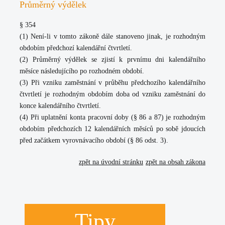
Průměrný výdělek
§ 354
(1) Není-li v tomto zákoně dále stanoveno jinak, je rozhodným
obdobím předchozí kalendářní čtvrtletí.
(2) Průměrný výdělek se zjistí k prvnímu dni kalendářního
měsíce následujícího po rozhodném období.
(3) Při vzniku zaměstnání v průběhu předchozího kalendářního
čtvrtletí je rozhodným obdobím doba od vzniku zaměstnání do
konce kalendářního čtvrtletí.
(4) Při uplatnění konta pracovní doby (§ 86 a 87) je rozhodným
obdobím předchozích 12 kalendářních měsíců po sobě jdoucích
před začátkem vyrovnávacího období (§ 86 odst. 3).
zpět na úvodní stránku
zpět na obsah zákona
Tipy