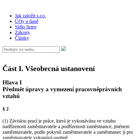
Jak založit s.r.o.
Účty a daně
Sídlo firmy
Zákony
Články
Část I. Všeobecná ustanovení
Hlava I
Předmět úpravy a vymezení pracovněprávních
vztahů
§ 2
(1) Závislou prací je práce, která je vykonávána ve vztahu
nadřízenosti zaměstnavatele a podřízenosti zaměstnance, jménem
zaměstnavatele, podle pokynů zaměstnavatele a zaměstnanec ji pro
zaměstnavatele vykonává osobně.