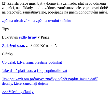
(2) Závislá práce musí být vykonávána za mzdu, plat nebo odměnu
za práci, na náklady a odpovědnost zaměstnavatele, v pracovní době
na pracovišti zaměstnavatele, popřípadě na jiném dohodnutém místě.
zpět na obsah zákona
zpět na úvodní stránku
Tipy
Lukrativní
sídlo firmy
v Praze.
Založení s.r.o.
za 8.990 Kč na klíč.
Články
Co dělat, když firma přestane podnikat
Jaké daně platí s.r.o. a jak je optimalizovat
Tisk poukazů pro prémiové značky: výběr papíru, laku a další
detaily, které zanechají dojem
>>>Všechny články