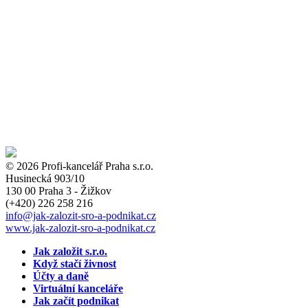
© 2026 Profi-kancelář Praha s.r.o.
Husinecká 903/10
130 00 Praha 3 - Žižkov
(+420)
226 258 216
info
@jak-zalozit-sro-a-podnikat.cz
www.jak-zalozit-sro-a-podnikat.cz
Jak založit s.r.o.
Když stačí živnost
Účty a daně
Virtuální kanceláře
Jak začít podnikat