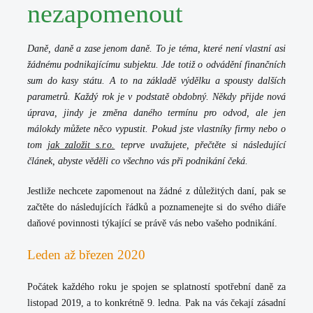
nezapomenout
Daně, daně a zase jenom daně. To je téma, které není vlastní asi
žádnému podnikajícímu subjektu. Jde totiž o odvádění finančních
sum do kasy státu. A to na základě výdělku a spousty dalších
parametrů. Každý rok je v podstatě obdobný. Někdy přijde nová
úprava, jindy je změna daného termínu pro odvod, ale jen
málokdy můžete něco vypustit. Pokud jste vlastníky firmy nebo o
tom
jak založit s.r.o.
teprve uvažujete, přečtěte si následující
článek, abyste věděli co všechno vás při podnikání čeká.
Jestliže nechcete zapomenout na žádné z důležitých daní, pak se
začtěte do následujících řádků a poznamenejte si do svého diáře
daňové povinnosti týkající se právě vás nebo vašeho podnikání.
Leden až březen 2020
Počátek každého roku je spojen se splatností spotřební daně za
listopad 2019, a to konkrétně 9. ledna. Pak na vás čekají zásadní