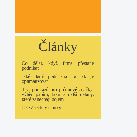
Články
Co dělat, když firma přestane
podnikat
Jaké daně platí s.r.o. a jak je
optimalizovat
Tisk poukazů pro prémiové značky:
výběr papíru, laku a další detaily,
které zanechají dojem
>>>Všechny články