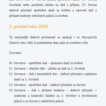
čtvrtletní nebo pololetní záloha na daň z příjmu, 25. června
daňové přiznání spotřební daně za květen a zároveň daň z
přidané hodnoty měsíčních plátců za květen.
2. pololetí roku 2020
Ty nejčastější daňové povinnosti se opakují i ve zbývajících
částech roku vždy k podobnému datu jako je uvedeno výše:
Červenec
července – spotřební daň – splatnost daně za květen
července – silniční daň – záloha na daň za 2. čtvrtletí
července – daň z hazardních her – daňové přiznání a splatnost
daně za 2. čtvrtletí
července – spotřební daň – daňové přiznání za červen
července – daň z přidané hodnoty – daňové přiznání +
souhrnné a kontrolní hlášení za 2. čtvrtletí u čtvrtletních
plátců a za červen u měsíčních plátců