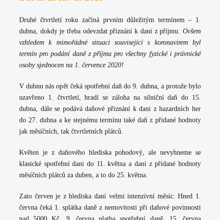
Druhé čtvrtletí roku začíná prvním důležitým termínem – 1.
dubna, dokdy je třeba odevzdat přiznání k dani z příjmu.
Ovšem
vzhledem k mimořádné situaci související s koronavirem byl
termín pro podání daně z příjmu pro všechny fyzické i právnické
osoby sjednocen na 1. července 2020!
V dubnu nás opět čeká spotřební daň do 9. dubna, a protože bylo
uzavřeno 1. čtvrtletí, hradí se záloha na silniční daň do 15.
dubna, dále se podává daňové přiznání k dani z hazardních her
do 27. dubna a ke stejnému termínu také daň z přidané hodnoty
jak měsíčních, tak čtvrtletních plátců.
Květen je z daňového hlediska pohodový, ale nevyhneme se
klasické spotřební dani do 11. května a dani z přidané hodnoty
měsíčních plátců za duben, a to do 25. května.
Zato červen je z hlediska daní velmi intenzivní měsíc. Hned 1.
června čeká 1. splátka daně z nemovitosti při daňové povinnosti
nad 5000 Kč, 9. června platba spotřební daně, 15. června