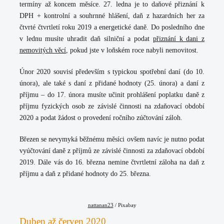
termíny až koncem měsíce. 27. ledna je to daňové přiznání k
DPH + kontrolní a souhrnné hlášení, daň z hazardních her za
čtvrté čtvrtletí roku 2019 a energetické daně. Do posledního dne
v lednu musíte uhradit daň silniční a podat
přiznání k dani z
nemovitých věcí
, pokud jste v loňském roce nabyli nemovitost.
Únor 2020 souvisí především s typickou spotřební daní (do 10.
února), ale také s daní z přidané hodnoty (25. února) a daní z
příjmu – do 17. února musíte učinit prohlášení poplatku daně z
příjmu fyzických osob ze závislé činnosti na zdaňovací období
2020 a podat žádost o provedení ročního zúčtování záloh.
Březen se nevymyká běžnému měsíci ovšem navíc je nutno podat
vyúčtování daně z příjmů ze závislé činnosti za zdaňovací období
2019. Dále vás do 16. března nemine čtvrtletní záloha na daň z
příjmu a daň z přidané hodnoty do 25. března.
nattanan23
/ Pixabay
Duben až červen 2020