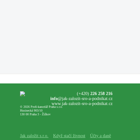
(+420)
226 258 216
info
@jak-zalozit-sro-a-podnikat.cz
www.jak-zalozit-sro-a-podnikat.cz
© 2026 Profi-kancelář Praha s.r.o.
Husinecká 903/10
130 00 Praha 3 - Žižkov
Jak založit s.r.o.
Když stačí živnost
Účty a daně