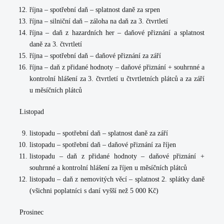
října – spotřební daň – splatnost daně za srpen
října – silniční daň – záloha na daň za 3. čtvrtletí
října – daň z hazardních her – daňové přiznání a splatnost
daně za 3. čtvrtletí
října – spotřební daň – daňové přiznání za září
října – daň z přidané hodnoty – daňové přiznání + souhrnné a
kontrolní hlášení za 3. čtvrtletí u čtvrtletních plátců a za září
u měsíčních plátců
Listopad
listopadu – spotřební daň – splatnost daně za září
listopadu – spotřební daň – daňové přiznání za říjen
listopadu – daň z přidané hodnoty – daňové přiznání +
souhrnné a kontrolní hlášení za říjen u měsíčních plátců
listopadu – daň z nemovitých věcí – splatnost 2. splátky daně
(všichni poplatníci s daní vyšší než 5 000 Kč)
Prosinec