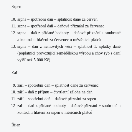
Srpen
srpna – spotřební daň – splatnost daně za červen
srpna – spotřební daň – daňové přiznání za červenec
srpna – daň z přidané hodnoty – daňové přiznání + souhrnné
a kontrolní hlášení za červenec u měsíčních plátců
srpna – daň z nemovitých věcí – splatnost 1. splátky daně
(poplatníci provozující zemědělskou výrobu a chov ryb s daní
vyšší než 5 000 Kč)
Září
září – spotřební daň – splatnost daně za červenec
září – daň z příjmu – čtvrtletní záloha na daň
září – spotřební daň – daňové přiznání za srpen
září – daň z přidané hodnoty – daňové přiznání + souhrnné a
kontrolní hlášení za srpen u měsíčních plátců
Říjen