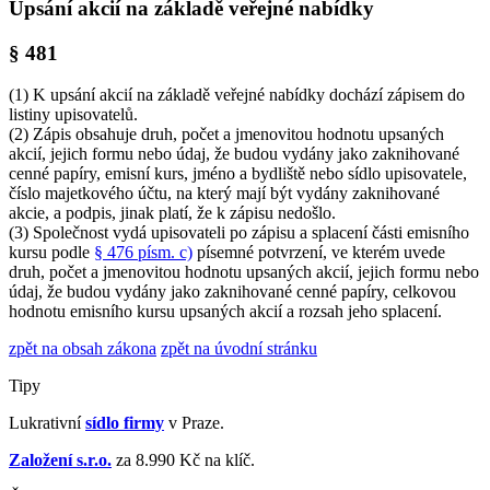
Upsání akcií na základě veřejné nabídky
§ 481
(1) K upsání akcií na základě veřejné nabídky dochází zápisem do
listiny upisovatelů.
(2) Zápis obsahuje druh, počet a jmenovitou hodnotu upsaných
akcií, jejich formu nebo údaj, že budou vydány jako zaknihované
cenné papíry, emisní kurs, jméno a bydliště nebo sídlo upisovatele,
číslo majetkového účtu, na který mají být vydány zaknihované
akcie, a podpis, jinak platí, že k zápisu nedošlo.
(3) Společnost vydá upisovateli po zápisu a splacení části emisního
kursu podle
§ 476 písm. c)
písemné potvrzení, ve kterém uvede
druh, počet a jmenovitou hodnotu upsaných akcií, jejich formu nebo
údaj, že budou vydány jako zaknihované cenné papíry, celkovou
hodnotu emisního kursu upsaných akcií a rozsah jeho splacení.
zpět na obsah zákona
zpět na úvodní stránku
Tipy
Lukrativní
sídlo firmy
v Praze.
Založení s.r.o.
za 8.990 Kč na klíč.