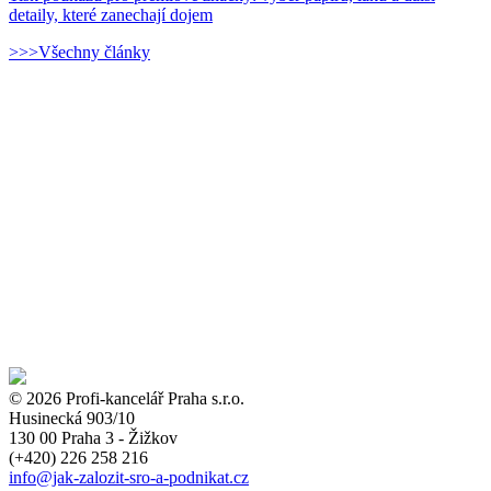
detaily, které zanechají dojem
>>>Všechny články
© 2026 Profi-kancelář Praha s.r.o.
Husinecká 903/10
130 00 Praha 3 - Žižkov
(+420)
226 258 216
info
@jak-zalozit-sro-a-podnikat.cz