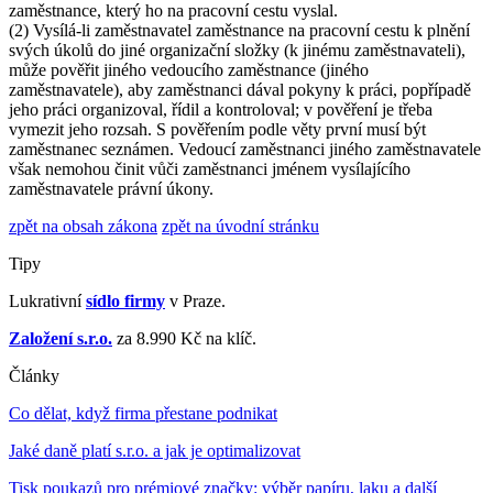
zaměstnance, který ho na pracovní cestu vyslal.
(2) Vysílá-li zaměstnavatel zaměstnance na pracovní cestu k plnění
svých úkolů do jiné organizační složky (k jinému zaměstnavateli),
může pověřit jiného vedoucího zaměstnance (jiného
zaměstnavatele), aby zaměstnanci dával pokyny k práci, popřípadě
jeho práci organizoval, řídil a kontroloval; v pověření je třeba
vymezit jeho rozsah. S pověřením podle věty první musí být
zaměstnanec seznámen. Vedoucí zaměstnanci jiného zaměstnavatele
však nemohou činit vůči zaměstnanci jménem vysílajícího
zaměstnavatele právní úkony.
zpět na obsah zákona
zpět na úvodní stránku
Tipy
Lukrativní
sídlo firmy
v Praze.
Založení s.r.o.
za 8.990 Kč na klíč.
Články
Co dělat, když firma přestane podnikat
Jaké daně platí s.r.o. a jak je optimalizovat
Tisk poukazů pro prémiové značky: výběr papíru, laku a další