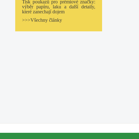
Tisk poukazů pro prémiové značky:
výběr papíru, laku a další detaily,
které zanechají dojem
>>>Všechny články