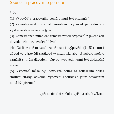
Skončení pracovního poměru
§ 50
(1) Výpověď z pracovního poměru musí být písemná.“
(2) Zaměstnavatel může dát zaměstnanci výpověď jen z důvodu
výslovně stanoveného v § 52.
(3) Zaměstnanec může dát zaměstnavateli výpověď z jakéhokoli
důvodu nebo bez uvedení důvodu.
(4) Dá-li zaměstnavatel zaměstnanci výpověď (§ 52), musí
důvod ve výpovědi skutkově vymezit tak, aby jej nebylo možno
zaměnit s jiným důvodem. Důvod výpovědi nesmí být dodatečně
měněn.
(5) Výpověď může být odvolána pouze se souhlasem druhé
smluvní strany; odvolání výpovědi i souhlas s jejím odvoláním
musí být písemné.
zpět na úvodní stránku
zpět na obsah zákona