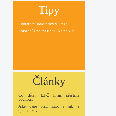
Tipy
Lukrativní
sídlo firmy
v Praze.
Založení s.r.o.
za 8.990 Kč na klíč.
Články
Co dělat, když firma přestane
podnikat
Jaké daně platí s.r.o. a jak je
optimalizovat